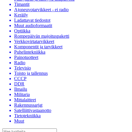
Timantit
Ajoneuvotarvikkeet - ei radio
Keräily
Ladattavat tiedostot
Muut audioformaatit
Optiikka
Rompepäivän majoituspaketti
Verkkovirtatarvikkeet
Komponentit ja tarvikkeet
Puhelintekniikka
Painotuotteet
Radio
Televisio
Toisto ja tallennus
CCCP
DDR
Ilmailu
Militaria
Mittalaitteet
Rakennussarjat
Satelliittivastaanotto
Tietotekniikka
Muut