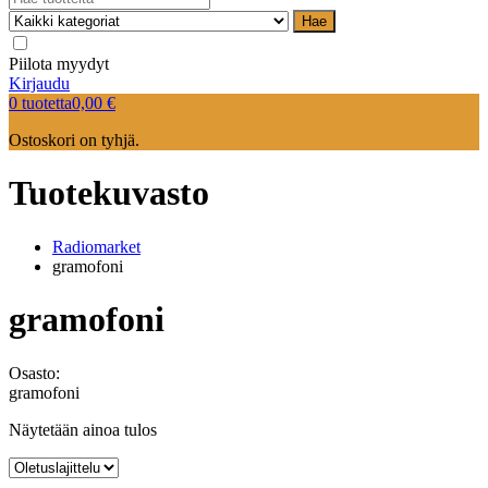
Hae
Piilota myydyt
Kirjaudu
0 tuotetta
0,00
€
Ostoskori on tyhjä.
Tuotekuvasto
Radiomarket
gramofoni
gramofoni
Osasto:
gramofoni
Näytetään ainoa tulos