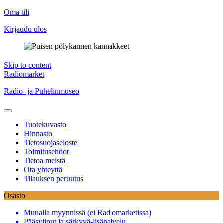
Oma tili
Kirjaudu ulos
Skip to content
Radiomarket
Radio- ja Puhelinmuseo
Tuotekuvasto
Hinnasto
Tietosuojaseloste
Toimitusehdot
Tietoa meistä
Ota yhteyttä
Tilauksen peruutus
Osasto
Muualla myynnissä (ei Radiomarketissa)
Pääsyliput ja särkyvä-lisäpalvelu