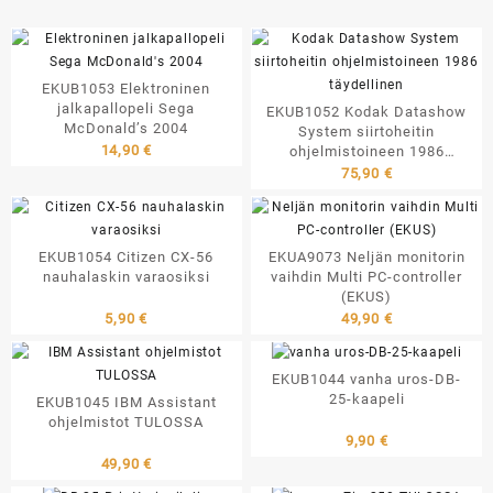
EKUB1053 Elektroninen
jalkapallopeli Sega
EKUB1052 Kodak Datashow
McDonald’s 2004
System siirtoheitin
14,90
€
ohjelmistoineen 1986
täydellinen
75,90
€
EKUB1054 Citizen CX-56
EKUA9073 Neljän monitorin
nauhalaskin varaosiksi
vaihdin Multi PC-controller
(EKUS)
5,90
€
49,90
€
EKUB1044 vanha uros-DB-
25-kaapeli
EKUB1045 IBM Assistant
ohjelmistot TULOSSA
9,90
€
49,90
€