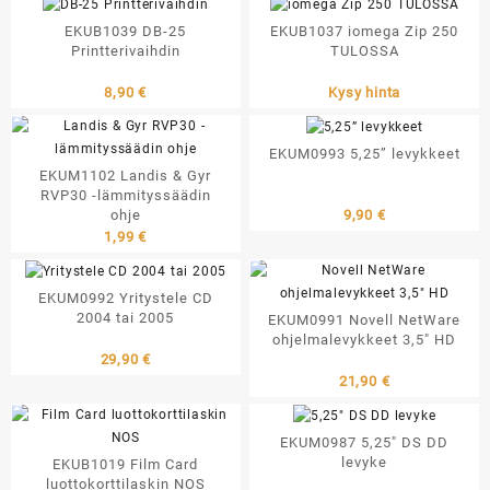
EKUB1039 DB-25
EKUB1037 iomega Zip 250
Printterivaihdin
TULOSSA
8,90
€
Kysy hinta
EKUM0993 5,25” levykkeet
EKUM1102 Landis & Gyr
RVP30 -lämmityssäädin
9,90
€
ohje
1,99
€
EKUM0992 Yritystele CD
2004 tai 2005
EKUM0991 Novell NetWare
ohjelmalevykkeet 3,5″ HD
29,90
€
21,90
€
EKUM0987 5,25″ DS DD
levyke
EKUB1019 Film Card
luottokorttilaskin NOS