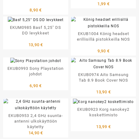
1,99
€
8,90
€
EKUM0985 Basf 5,25″ DS
DD levykkeet
EKUB1004 König headset
erillisillä pistokkeilla NOS
13,90
€
9,90
€
EKUB0993 Sony Playstation
johdot
EKUB0974 Aito Samsung
Tab 8.9 Book Cover NOS
6,90
€
13,90
€
EKUB0923 Korg nanokey2
koskettimisto
EKUB0953 2,4 GHz suunta-
antenni ulkokäyttöön
13,99
€
käytetty
14,90
€