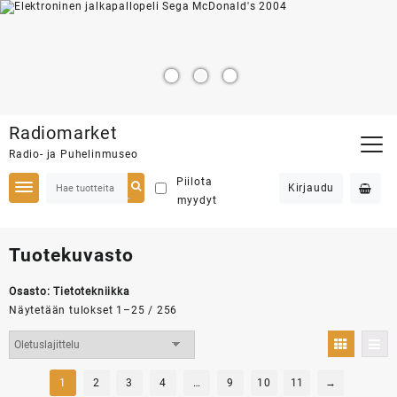
Skip
Radiomarket
to
Radio- ja Puhelinmuseo
content
Piilota
Kirjaudu
myydyt
Tuotekuvasto
Osasto:
Tietotekniikka
Näytetään tulokset 1–25 / 256
1
2
3
4
…
9
10
11
→