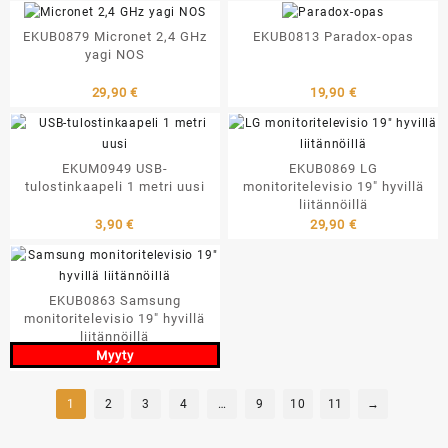
EKUB0879 Micronet 2,4 GHz
EKUB0813 Paradox-opas
yagi NOS
29,90
€
19,90
€
EKUM0949 USB-
EKUB0869 LG
tulostinkaapeli 1 metri uusi
monitoritelevisio 19″ hyvillä
liitännöillä
3,90
€
29,90
€
EKUB0863 Samsung
monitoritelevisio 19″ hyvillä
liitännöillä
Myyty
1
2
3
4
…
9
10
11
→