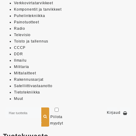
Verkkovirtatarvikkeet
Komponentit ja tarvikkeet
Puhelintekniikka
Painotuotteet
Radio
Televisio
Toisto ja tallennus
CCCP
DDR
Ilmailu
Militaria
Mittalaitteet
Rakennussarjat
Satelliittivastaanotto
Tietotekniikka
Muut
Kirjaudu
Piilota
myydyt
Tuotekuvasto