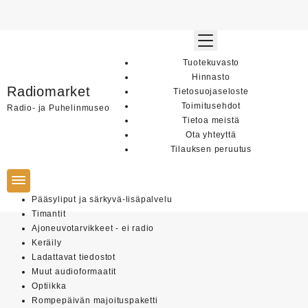
Skip
to
Tuotekuvasto
content
Hinnasto
Radiomarket
Tietosuojaseloste
Toimitusehdot
Radio- ja Puhelinmuseo
Tietoa meistä
Ota yhteyttä
Tilauksen peruutus
Pääsyliput ja särkyvä-lisäpalvelu
Timantit
Ajoneuvotarvikkeet - ei radio
Keräily
Ladattavat tiedostot
Muut audioformaatit
Optiikka
Rompepäivän majoituspaketti