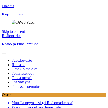
Oma tili
Kirjaudu ulos
Skip to content
Radiomarket
Radio- ja Puhelinmuseo
Tuotekuvasto
Hinnasto
Tietosuojaseloste
Toimitusehdot
Tietoa meistä
Ota yhteyttä
Tilauksen peruutus
Osasto
Muualla myynnissä (ei Radiomarketissa)
Pääsyliput ja särkyvä-lisäpalvelu