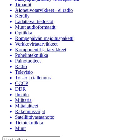
Timantit
Ajoneuvotarvikkeet - ei radio
Keräily
Ladattavat tiedostot
Muut audioformaatit
Optiikka
Rompepäivän majoituspaketti
Verkkovirtatarvikkeet
Komponentit ja tarvikkeet
Puhelintekniikka
Painotuotteet
Radio
Televisio
Toisto ja tallennus
CCCP
DDR
Ilmailu
Militaria
Mittalaitteet
Rakennussarjat
Satelliittivastaanotto
Tietotekniikka
Muut