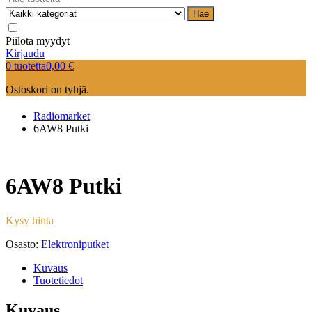
Hae
Piilota myydyt
Kirjaudu
0 tuotetta
0,00
€
Ostoskori on tyhjä.
Radiomarket
6AW8 Putki
6AW8 Putki
Kysy hinta
Osasto:
Elektroniputket
Kuvaus
Tuotetiedot
Kuvaus