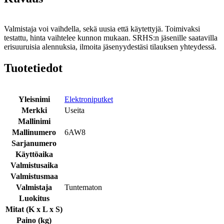
Valmistaja voi vaihdella, sekä uusia että käytettyjä. Toimivaksi
testattu, hinta vaihtelee kunnon mukaan. SRHS:n jäsenille saatavilla
erisuuruisia alennuksia, ilmoita jäsenyydestäsi tilauksen yhteydessä.
Tuotetiedot
Yleisnimi
Elektroniputket
Merkki
Useita
Mallinimi
Mallinumero
6AW8
Sarjanumero
Käyttöaika
Valmistusaika
Valmistusmaa
Valmistaja
Tuntematon
Luokitus
Mitat (K x L x S)
Paino (kg)