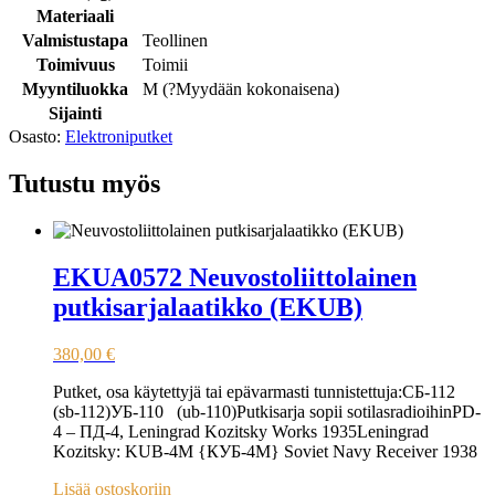
Materiaali
Valmistustapa
Teollinen
Toimivuus
Toimii
Myyntiluokka
M (
?
Myydään kokonaisena
)
Sijainti
Osasto:
Elektroniputket
Tutustu myös
EKUA0572 Neuvostoliittolainen
putkisarjalaatikko (EKUB)
380,00
€
Putket, osa käytettyjä tai epävarmasti tunnistettuja:СБ-112
(sb-112)УБ-110 (ub-110)Putkisarja sopii sotilasradioihinPD-
4 – ПД-4, Leningrad Kozitsky Works 1935Leningrad
Kozitsky: KUB-4M {КУБ-4М} Soviet Navy Receiver 1938
Lisää ostoskoriin