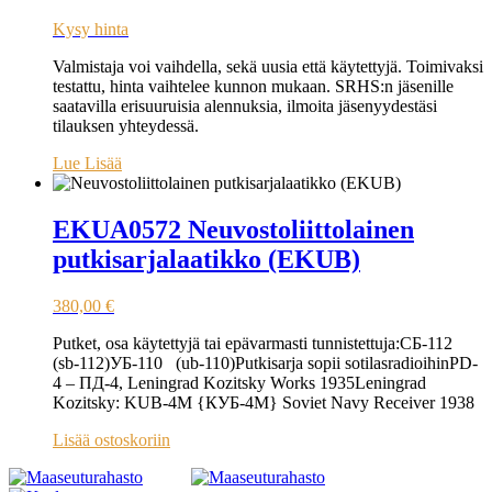
Kysy hinta
Valmistaja voi vaihdella, sekä uusia että käytettyjä. Toimivaksi
testattu, hinta vaihtelee kunnon mukaan. SRHS:n jäsenille
saatavilla erisuuruisia alennuksia, ilmoita jäsenyydestäsi
tilauksen yhteydessä.
Lue Lisää
EKUA0572 Neuvostoliittolainen
putkisarjalaatikko (EKUB)
380,00
€
Putket, osa käytettyjä tai epävarmasti tunnistettuja:СБ-112
(sb-112)УБ-110 (ub-110)Putkisarja sopii sotilasradioihinPD-
4 – ПД-4, Leningrad Kozitsky Works 1935Leningrad
Kozitsky: KUB-4M {КУБ-4М} Soviet Navy Receiver 1938
Lisää ostoskoriin