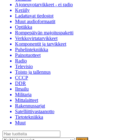
Ajoneuvotarvikkeet - ei radio
Keräily
Ladattavat tiedostot
Muut audioformaatit
Optiikka
Rompepäivän majoituspaketti
Verkkovirtatarvikkeet
Komponentit ja tarvikkeet
Puhelintekniikka
Painotuotteet
Radio
Televisio
Toisto ja tallennus
CCCP
DDR
Ilmailu
Militaria
Mittalaitteet
Rakennussarjat
Satelliittivastaanotto
Tietotekniikka
Muut