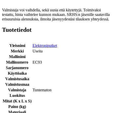
Valmistaja voi vaihdella, sekä uusia että käytettyjä. Toimivaksi
testattu, hinta vaihtelee kunnon mukaan. SRHS:n jäsenille saatavilla
erisuuruisia alennuksia, ilmoita jäsenyydestäsi tilauksen yhteydessä.
Tuotetiedot
Yleisnimi
Elektroniputket
Merkki
Useita
Mallinimi
Mallinumero
EC93
Sarjanumero
Käyttöaika
Valmistusaika
Valmistusmaa
Valmistaja
Tuntematon
Luokitus
Mitat (K x L x S)
Paino (kg)
Materiaali