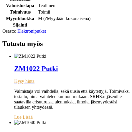
Valmistustapa
Teollinen
Toimivuus
Toimii
Myyntiluokka
M (
?
Myydään kokonaisena
)
Sijainti
Osasto:
Elektroniputket
Tutustu myös
ZM1022 Putki
Kysy hinta
Valmistaja voi vaihdella, sekä uusia että käytettyjä. Toimivaksi
testattu, hinta vaihtelee kunnon mukaan. SRHS:n jäsenille
saatavilla erisuuruisia alennuksia, ilmoita jäsenyydestäsi
tilauksen yhteydessä.
Lue Lisää