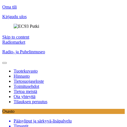
Oma tili
Kirjaudu ulos
Skip to content
Radiomarket
Radio- ja Puhelinmuseo
Tuotekuvasto
Hinnasto
Tietosuojaseloste
Toimitusehdot
Tietoa meistä
Ota yhteyttä
Tilauksen peruutus
Osasto
Pääsyliput ja särkyvä-lisäpalvelu
Timantit