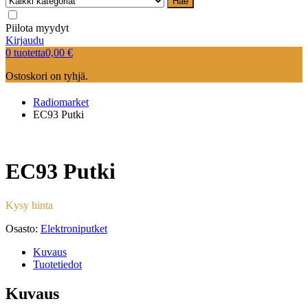
Hae
Piilota myydyt
Kirjaudu
0 tuotetta
0,00
€
Ostoskori on tyhjä.
Radiomarket
EC93 Putki
EC93 Putki
Kysy hinta
Osasto:
Elektroniputket
Kuvaus
Tuotetiedot
Kuvaus