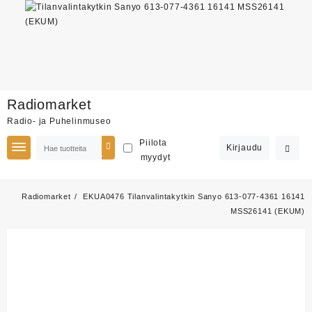
Skip
Radiomarket
to
Radio- ja Puhelinmuseo
content
Piilota
Kirjaudu
myydyt
Radiomarket
EKUA0476 Tilanvalintakytkin Sanyo 613-077-4361 16141
MSS26141 (EKUM)