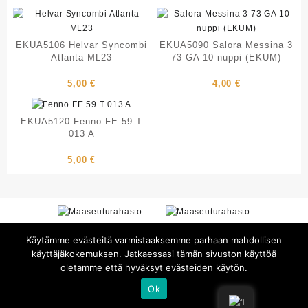
EKUA5106 Helvar Syncombi
EKUA5090 Salora Messina 3
Atlanta ML23
73 GA 10 nuppi (EKUM)
5,00
€
4,00
€
EKUA5120 Fenno FE 59 T
013 A
5,00
€
Käytämme evästeitä varmistaaksemme parhaan mahdollisen
käyttäjäkokemuksen. Jatkaessasi tämän sivuston käyttöä
oletamme että hyväksyt evästeiden käytön.
Ok
© 2026 Radio- ja puhelinmuseo.