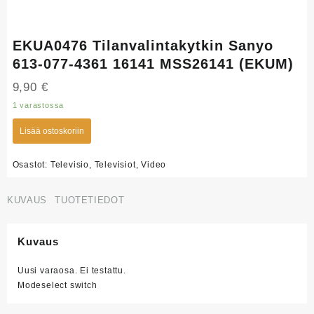
EKUA0476 Tilanvalintakytkin Sanyo
613-077-4361 16141 MSS26141 (EKUM)
9,90
€
1 varastossa
Lisää ostoskoriin
Osastot:
Televisio
,
Televisiot
,
Video
KUVAUS
TUOTETIEDOT
Kuvaus
Uusi varaosa. Ei testattu.
Modeselect switch