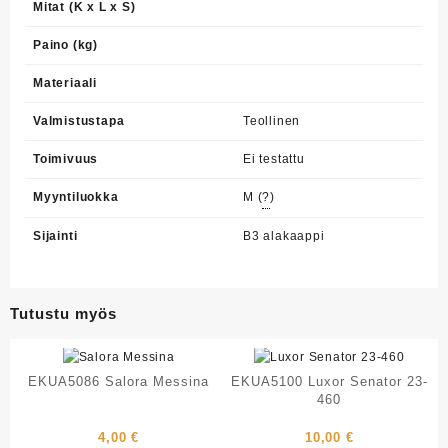
Mitat (K x L x S)
Paino (kg)
Materiaali
Valmistustapa
Teollinen
Toimivuus
Ei testattu
Myyntiluokka
M (
?
)
Sijainti
B3 alakaappi
Tutustu myös
EKUA5086 Salora Messina
EKUA5100 Luxor Senator 23-
460
4,00
€
10,00
€