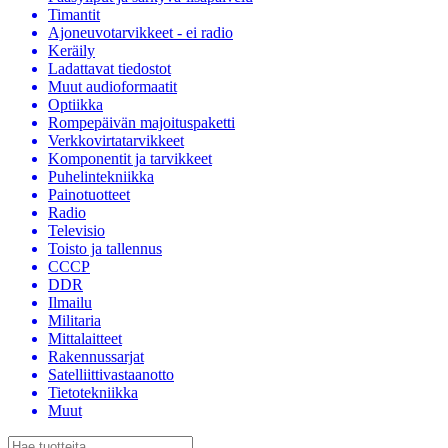
Timantit
Ajoneuvotarvikkeet - ei radio
Keräily
Ladattavat tiedostot
Muut audioformaatit
Optiikka
Rompepäivän majoituspaketti
Verkkovirtatarvikkeet
Komponentit ja tarvikkeet
Puhelintekniikka
Painotuotteet
Radio
Televisio
Toisto ja tallennus
CCCP
DDR
Ilmailu
Militaria
Mittalaitteet
Rakennussarjat
Satelliittivastaanotto
Tietotekniikka
Muut