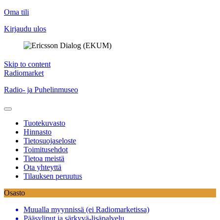
Oma tili
Kirjaudu ulos
Skip to content
Radiomarket
Radio- ja Puhelinmuseo
Tuotekuvasto
Hinnasto
Tietosuojaseloste
Toimitusehdot
Tietoa meistä
Ota yhteyttä
Tilauksen peruutus
Osasto
Muualla myynnissä (ei Radiomarketissa)
Pääsyliput ja särkyvä-lisäpalvelu