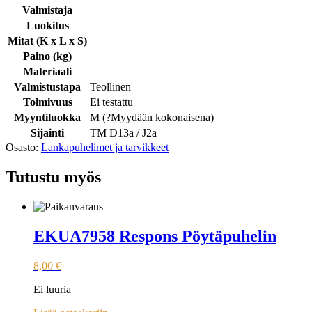
Valmistaja
Luokitus
Mitat (K x L x S)
Paino (kg)
Materiaali
Valmistustapa
Teollinen
Toimivuus
Ei testattu
Myyntiluokka
M (
?
Myydään kokonaisena
)
Sijainti
TM D13a / J2a
Osasto:
Lankapuhelimet ja tarvikkeet
Tutustu myös
EKUA7958 Respons Pöytäpuhelin
8,00
€
Ei luuria