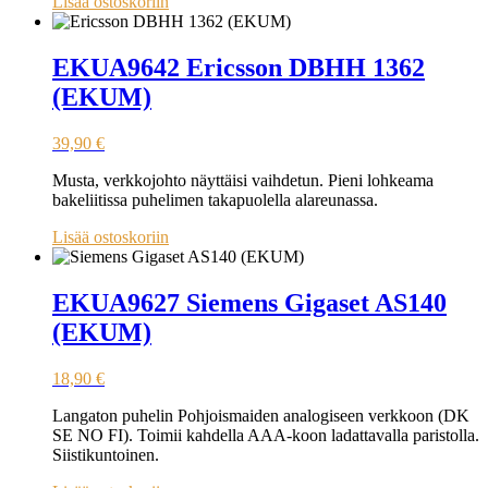
Lisää ostoskoriin
EKUA9642 Ericsson DBHH 1362
(EKUM)
39,90
€
Musta, verkkojohto näyttäisi vaihdetun. Pieni lohkeama
bakeliitissa puhelimen takapuolella alareunassa.
Lisää ostoskoriin
EKUA9627 Siemens Gigaset AS140
(EKUM)
18,90
€
Langaton puhelin Pohjoismaiden analogiseen verkkoon (DK
SE NO FI). Toimii kahdella AAA-koon ladattavalla paristolla.
Siistikuntoinen.