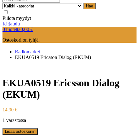
Hae
Piilota myydyt
Kirjaudu
0 tuotetta
0,00
€
Ostoskori on tyhjä.
Radiomarket
EKUA0519 Ericsson Dialog (EKUM)
EKUA0519 Ericsson Dialog
(EKUM)
14,90
€
1 varastossa
Lisää ostoskoriin