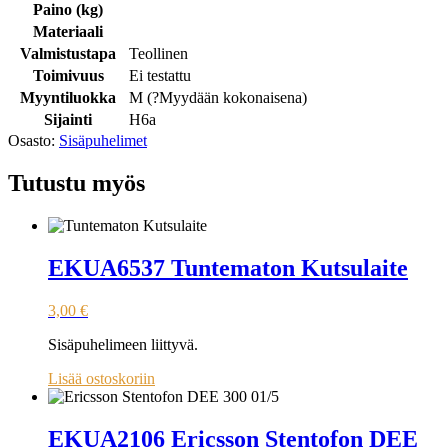
Paino (kg)
Materiaali
Valmistustapa
Teollinen
Toimivuus
Ei testattu
Myyntiluokka
M (
?
Myydään kokonaisena
)
Sijainti
H6a
Osasto:
Sisäpuhelimet
Tutustu myös
EKUA6537 Tuntematon Kutsulaite
3,00
€
Sisäpuhelimeen liittyvä.
Lisää ostoskoriin
EKUA2106 Ericsson Stentofon DEE