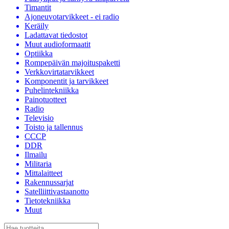
Timantit
Ajoneuvotarvikkeet - ei radio
Keräily
Ladattavat tiedostot
Muut audioformaatit
Optiikka
Rompepäivän majoituspaketti
Verkkovirtatarvikkeet
Komponentit ja tarvikkeet
Puhelintekniikka
Painotuotteet
Radio
Televisio
Toisto ja tallennus
CCCP
DDR
Ilmailu
Militaria
Mittalaitteet
Rakennussarjat
Satelliittivastaanotto
Tietotekniikka
Muut