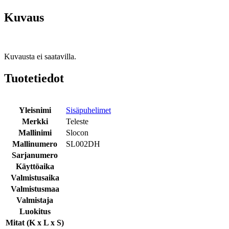
Kuvaus
Kuvausta ei saatavilla.
Tuotetiedot
Yleisnimi
Sisäpuhelimet
Merkki
Teleste
Mallinimi
Slocon
Mallinumero
SL002DH
Sarjanumero
Käyttöaika
Valmistusaika
Valmistusmaa
Valmistaja
Luokitus
Mitat (K x L x S)