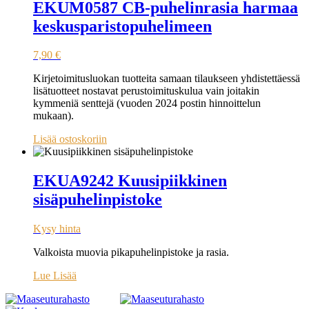
EKUM0587 CB-puhelinrasia harmaa
keskusparistopuhelimeen
7,90
€
Kirjetoimitusluokan tuotteita samaan tilaukseen yhdistettäessä
lisätuotteet nostavat perustoimituskulua vain joitakin
kymmeniä senttejä (vuoden 2024 postin hinnoittelun
mukaan).
Lisää ostoskoriin
EKUA9242 Kuusipiikkinen
sisäpuhelinpistoke
Kysy hinta
Valkoista muovia pikapuhelinpistoke ja rasia.
Lue Lisää