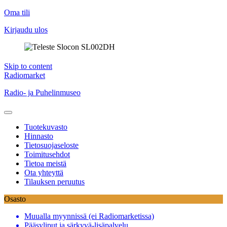
Oma tili
Kirjaudu ulos
Skip to content
Radiomarket
Radio- ja Puhelinmuseo
Tuotekuvasto
Hinnasto
Tietosuojaseloste
Toimitusehdot
Tietoa meistä
Ota yhteyttä
Tilauksen peruutus
Osasto
Muualla myynnissä (ei Radiomarketissa)
Pääsyliput ja särkyvä-lisäpalvelu