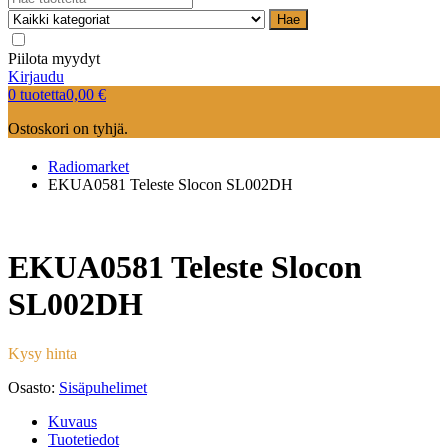
Hae
Piilota myydyt
Kirjaudu
0 tuotetta
0,00
€
Ostoskori on tyhjä.
Radiomarket
EKUA0581 Teleste Slocon SL002DH
EKUA0581 Teleste Slocon
SL002DH
Kysy hinta
Osasto:
Sisäpuhelimet
Kuvaus
Tuotetiedot