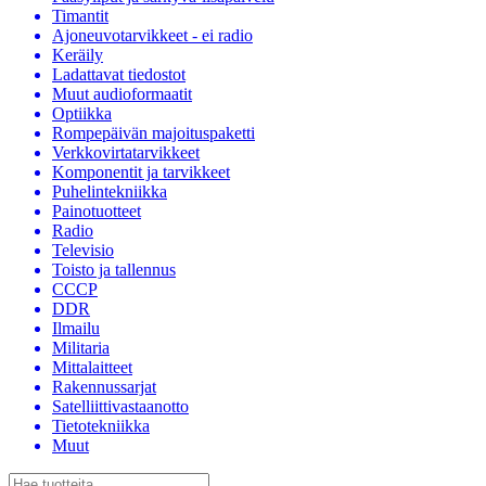
Timantit
Ajoneuvotarvikkeet - ei radio
Keräily
Ladattavat tiedostot
Muut audioformaatit
Optiikka
Rompepäivän majoituspaketti
Verkkovirtatarvikkeet
Komponentit ja tarvikkeet
Puhelintekniikka
Painotuotteet
Radio
Televisio
Toisto ja tallennus
CCCP
DDR
Ilmailu
Militaria
Mittalaitteet
Rakennussarjat
Satelliittivastaanotto
Tietotekniikka
Muut