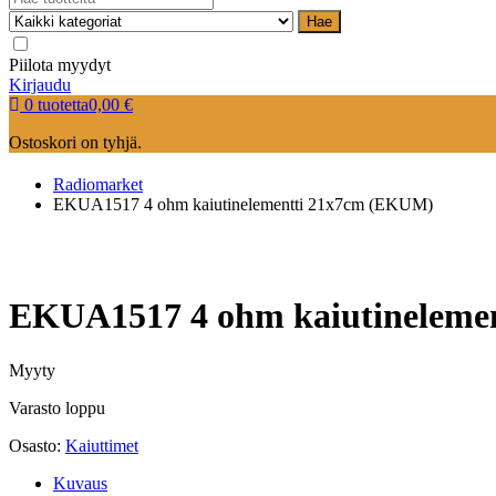
Hae
Piilota myydyt
Kirjaudu
0 tuotetta
0,00
€
Ostoskori on tyhjä.
Radiomarket
EKUA1517 4 ohm kaiutinelementti 21x7cm (EKUM)
EKUA1517 4 ohm kaiutineleme
Myyty
Varasto loppu
Osasto:
Kaiuttimet
Kuvaus