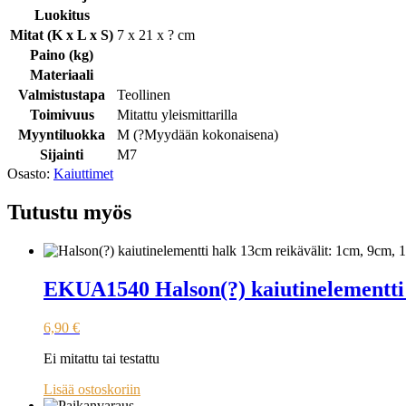
Luokitus
Mitat (K x L x S)
7 x 21 x ? cm
Paino (kg)
Materiaali
Valmistustapa
Teollinen
Toimivuus
Mitattu yleismittarilla
Myyntiluokka
M (
?
Myydään kokonaisena
)
Sijainti
M7
Osasto:
Kaiuttimet
Tutustu myös
EKUA1540 Halson(?) kaiutinelementti
6,90
€
Ei mitattu tai testattu
Lisää ostoskoriin