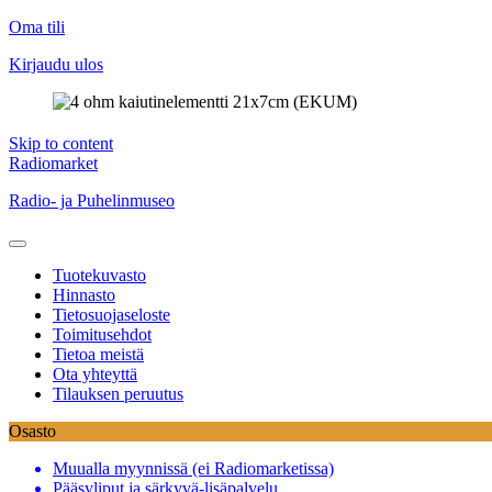
Oma tili
Kirjaudu ulos
Skip to content
Radiomarket
Radio- ja Puhelinmuseo
Tuotekuvasto
Hinnasto
Tietosuojaseloste
Toimitusehdot
Tietoa meistä
Ota yhteyttä
Tilauksen peruutus
Osasto
Muualla myynnissä (ei Radiomarketissa)
Pääsyliput ja särkyvä-lisäpalvelu