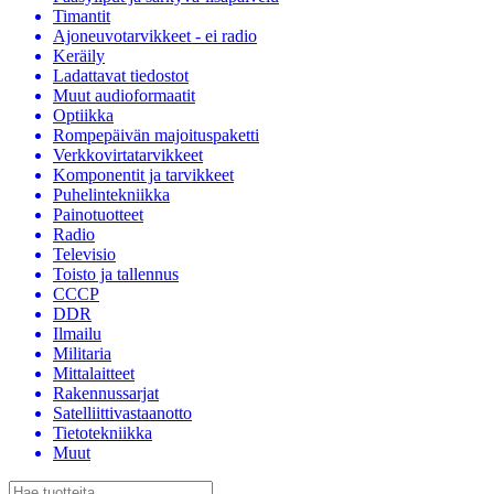
Timantit
Ajoneuvotarvikkeet - ei radio
Keräily
Ladattavat tiedostot
Muut audioformaatit
Optiikka
Rompepäivän majoituspaketti
Verkkovirtatarvikkeet
Komponentit ja tarvikkeet
Puhelintekniikka
Painotuotteet
Radio
Televisio
Toisto ja tallennus
CCCP
DDR
Ilmailu
Militaria
Mittalaitteet
Rakennussarjat
Satelliittivastaanotto
Tietotekniikka
Muut