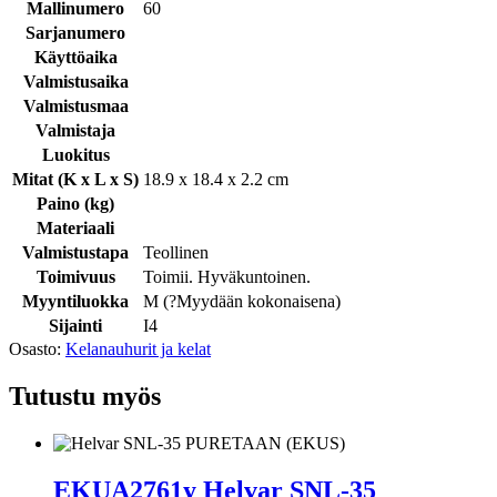
Mallinumero
60
Sarjanumero
Käyttöaika
Valmistusaika
Valmistusmaa
Valmistaja
Luokitus
Mitat (K x L x S)
18.9 x 18.4 x 2.2 cm
Paino (kg)
Materiaali
Valmistustapa
Teollinen
Toimivuus
Toimii. Hyväkuntoinen.
Myyntiluokka
M (
?
Myydään kokonaisena
)
Sijainti
I4
Osasto:
Kelanauhurit ja kelat
Tutustu myös
EKUA2761y Helvar SNL-35