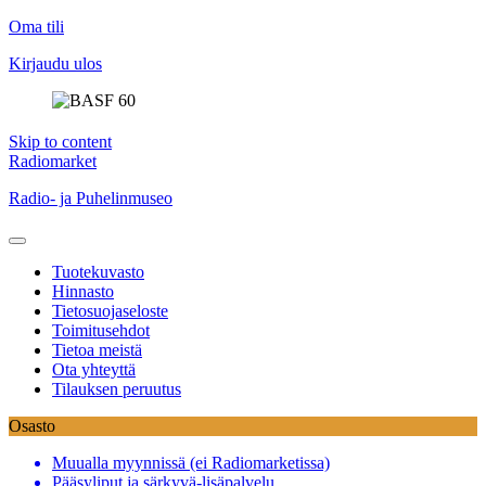
Oma tili
Kirjaudu ulos
Skip to content
Radiomarket
Radio- ja Puhelinmuseo
Tuotekuvasto
Hinnasto
Tietosuojaseloste
Toimitusehdot
Tietoa meistä
Ota yhteyttä
Tilauksen peruutus
Osasto
Muualla myynnissä (ei Radiomarketissa)
Pääsyliput ja särkyvä-lisäpalvelu