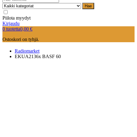
Hae
Piilota myydyt
Kirjaudu
0 tuotetta
0,00
€
Ostoskori on tyhjä.
Radiomarket
EKUA2136x BASF 60