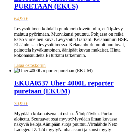
PURETAAN (EKUS)
64,90
€
Levysoittimen kohdalla puukuorta lovettu niin, että lp-levy
mahtuu pyörimään. Muovikansi puuttuu. Pohjassa on reikä,
katso viimeinen kuva. Levysoitin Garrard. Kelanauhuri BSR.
Ei äänirasiaa levysoittimessa. Kelanauhurin nupit puuttuvat,
painotela hyväkuntoinen, äänipäät kuvan mukaiset. Hinta
kokonaisuudelta.Ei tutkittu tarkemmin.
Lisää ostoskoriin
EKUA0537 Uher 4000L reporter
puretaan (EKUM)
39,99
€
Myydään kokonaisena tai osina. Äänipäävika. Purku
aloitettu. Seuraavat osat myyty:Myydään ilman kuvassa
näkyviä keloja.Äänipään suoja puuttuu.Virtalähde Netz-
Ladegerät Z 124 myytyNauhalaskuri ja kansi myyty