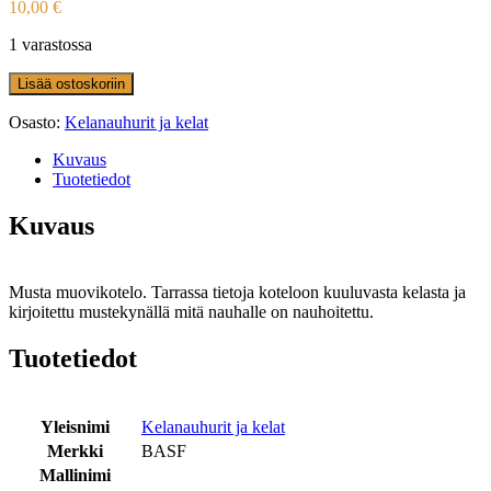
10,00
€
1 varastossa
Lisää ostoskoriin
Osasto:
Kelanauhurit ja kelat
Kuvaus
Tuotetiedot
Kuvaus
Musta muovikotelo. Tarrassa tietoja koteloon kuuluvasta kelasta ja
kirjoitettu mustekynällä mitä nauhalle on nauhoitettu.
Tuotetiedot
Yleisnimi
Kelanauhurit ja kelat
Merkki
BASF
Mallinimi