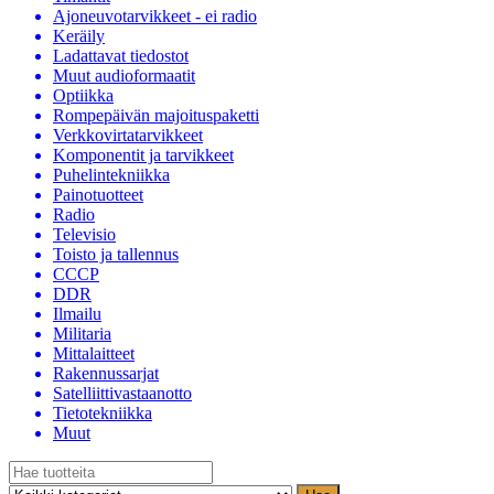
Ajoneuvotarvikkeet - ei radio
Keräily
Ladattavat tiedostot
Muut audioformaatit
Optiikka
Rompepäivän majoituspaketti
Verkkovirtatarvikkeet
Komponentit ja tarvikkeet
Puhelintekniikka
Painotuotteet
Radio
Televisio
Toisto ja tallennus
CCCP
DDR
Ilmailu
Militaria
Mittalaitteet
Rakennussarjat
Satelliittivastaanotto
Tietotekniikka
Muut