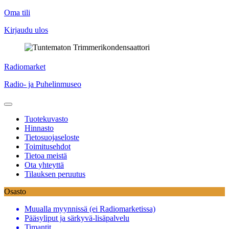
Oma tili
Kirjaudu ulos
Skip
Radiomarket
to
Radio- ja Puhelinmuseo
content
Tuotekuvasto
Hinnasto
Tietosuojaseloste
Toimitusehdot
Tietoa meistä
Ota yhteyttä
Tilauksen peruutus
Osasto
Muualla myynnissä (ei Radiomarketissa)
Pääsyliput ja särkyvä-lisäpalvelu
Timantit