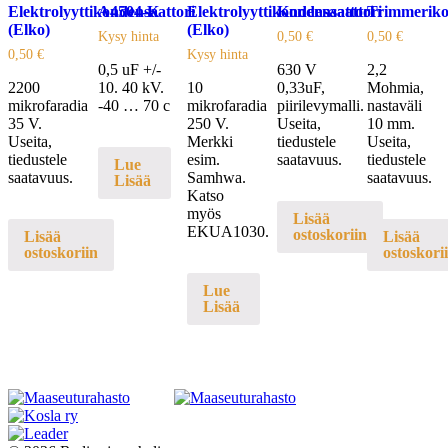
Elektrolyyttikondensaattori
A4504-K
Elektrolyyttikondensaattori
Kondensaattori
Trimmeriko
(Elko)
(Elko)
Kysy hinta
0,50
€
0,50
€
0,50
€
Kysy hinta
0,5 uF +/-
630 V
2,2
2200
10. 40 kV.
10
0,33uF,
Mohmia,
mikrofaradia
-40 … 70 c
mikrofaradia
piirilevymalli.
nastaväli
35 V.
250 V.
Useita,
10 mm.
Useita,
Merkki
tiedustele
Useita,
tiedustele
esim.
saatavuus.
tiedustele
Lue
saatavuus.
Samhwa.
saatavuus.
Lisää
Katso
myös
Lisää
EKUA1030.
ostoskoriin
Lisää
Lisää
ostoskoriin
ostoskori
Lue
Lisää