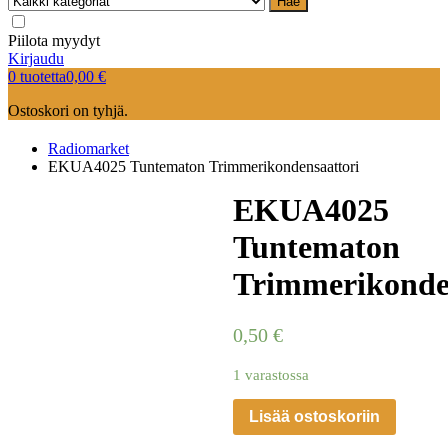
Hae
Piilota myydyt
Kirjaudu
0 tuotetta
0,00
€
Ostoskori on tyhjä.
Radiomarket
EKUA4025 Tuntematon Trimmerikondensaattori
EKUA4025
Tuntematon
Trimmerikonde
0,50
€
1 varastossa
Lisää ostoskoriin