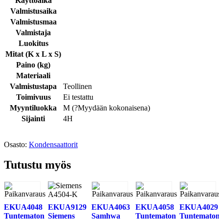
Käyttöaika
Valmistusaika
Valmistusmaa
Valmistaja
Luokitus
Mitat (K x L x S)
Paino (kg)
Materiaali
Valmistustapa
Teollinen
Toimivuus
Ei testattu
Myyntiluokka
M (
?
Myydään kokonaisena
)
Sijainti
4H
Osasto:
Kondensaattorit
Tutustu myös
EKUA4048
EKUA9129
EKUA4063
EKUA4058
EKUA4029
Tuntematon
Siemens
Samhwa
Tuntematon
Tuntemato