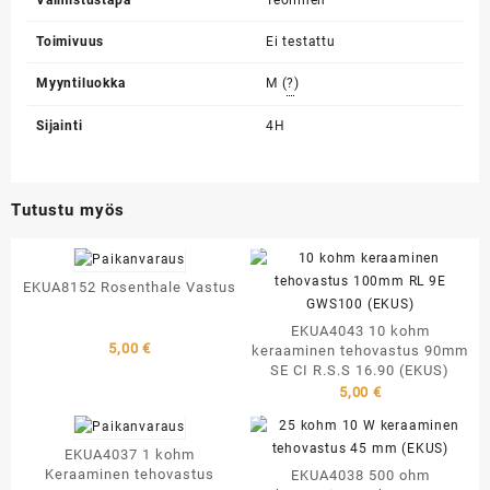
Valmistustapa
Teollinen
Toimivuus
Ei testattu
Myyntiluokka
M (
?
)
Sijainti
4H
Tutustu myös
EKUA8152 Rosenthale Vastus
EKUA4043 10 kohm
5,00
€
keraaminen tehovastus 90mm
SE CI R.S.S 16.90 (EKUS)
5,00
€
EKUA4037 1 kohm
Keraaminen tehovastus
EKUA4038 500 ohm