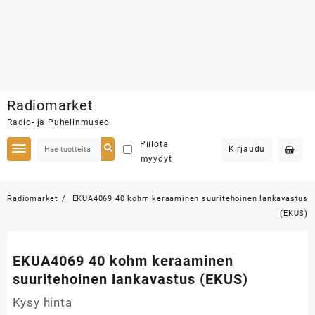
Skip
Radiomarket
to
Radio- ja Puhelinmuseo
content
Piilota
Kirjaudu
myydyt
Radiomarket
EKUA4069 40 kohm keraaminen suuritehoinen lankavastus
(EKUS)
EKUA4069 40 kohm keraaminen
suuritehoinen lankavastus (EKUS)
Kysy hinta