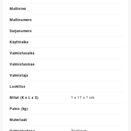
Mallinimi
Mallinumero
Sarjanumero
Käyttöaika
Valmistusaika
Valmistusmaa
Valmistaja
Luokitus
Mitat (K x L x S)
? x 17 x ? cm
Paino (kg)
Materiaali