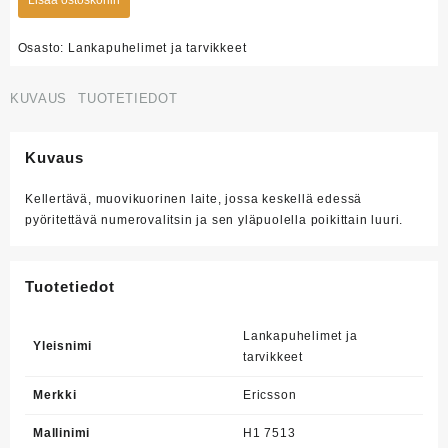
Osasto:
Lankapuhelimet ja tarvikkeet
KUVAUS
TUOTETIEDOT
Kuvaus
Kellertävä, muovikuorinen laite, jossa keskellä edessä
pyöritettävä numerovalitsin ja sen yläpuolella poikittain luuri.
Tuotetiedot
Lankapuhelimet ja
Yleisnimi
tarvikkeet
Merkki
Ericsson
Mallinimi
H1 7513