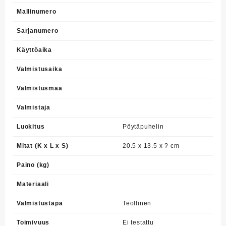
Mallinumero
Sarjanumero
Käyttöaika
Valmistusaika
Valmistusmaa
Valmistaja
Luokitus
Pöytäpuhelin
Mitat (K x L x S)
20.5 x 13.5 x ? cm
Paino (kg)
Materiaali
Valmistustapa
Teollinen
Toimivuus
Ei testattu