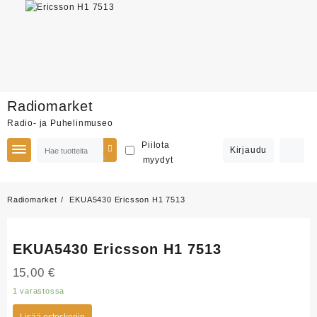
Skip
Radiomarket
to
Radio- ja Puhelinmuseo
content
Piilota
Kirjaudu
myydyt
Radiomarket
EKUA5430 Ericsson H1 7513
EKUA5430 Ericsson H1 7513
15,00
€
1 varastossa
Lisää ostoskoriin