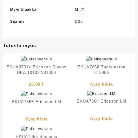
Myyntiluokka
M (
?
)
Sijainti
D3a
Tutustu myös
EKUA9701x Ericsson Diavox
EKUA7858 Tuntematon
DBA 101022/01050
H13996
20,00
€
Kysy hinta
EKUA7864 Ericsson LM
EKUA7866 Ericsson LM
Kysy hinta
Kysy hinta
EKUA7958 Respons