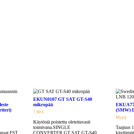
EKUN0107 GT SAT GT-S40
este
mikropää
EKUA774
tteri)
(SMW) 
7,90
€
Myyty
Käytöstä poistettu oletettavasti
toimivana.SINGLE
Taajuus 
innsat FST
CONVERTER GT SAT GT-S40
käyttämät