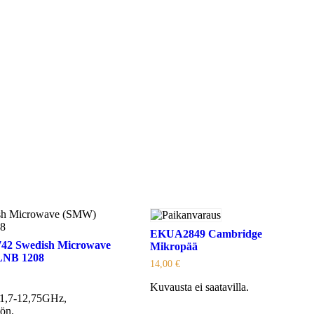
EKUA2849 Cambridge
2 Swedish Microwave
Mikropää
LNB 1208
14,00
€
Kuvausta ei saatavilla.
11,7-12,75GHz,
ön.