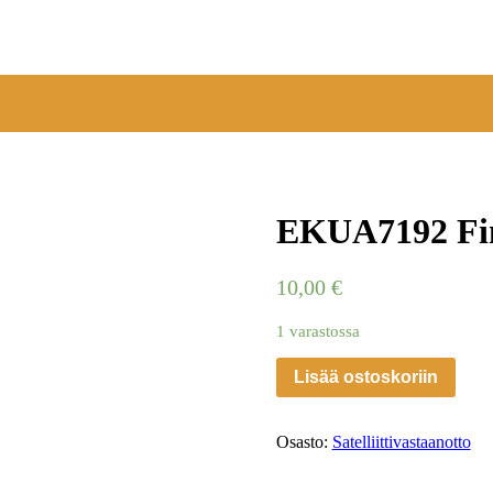
EKUA7192 Fi
10,00
€
1 varastossa
Lisää ostoskoriin
Osasto:
Satelliittivastaanotto