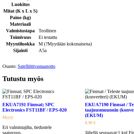
Luokitus
Mitat (K x L x S)
Paino (kg)
Materiaali
Valmistustapa
Teollinen
Toimivuus
Ei testattu
Myyntiluokka
M (
?
Myydään kokonaisena
)
Sijainti
A5a
Osasto:
Satelliittivastaanotto
Tutustu myös
EKUA7191 Finnsat; SPC
EKUA7190 Finnsat / Tel
Electronics FST11BF / EPS-020
taajuusmuunnin (konver
(EKUM)
Myyty
8,90
€
Eri valmistajilta, tiedustele
saatavuus.
Jäljellä seuraavat:1 kpl F