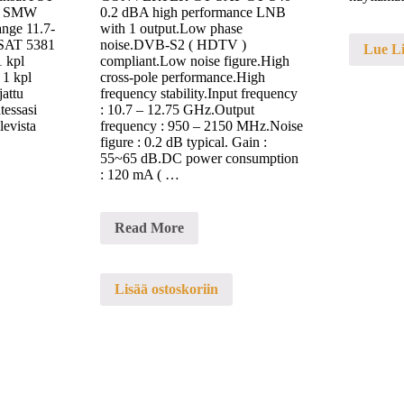
er SMW
0.2 dBA high performance LNB
nge 11.7-
with 1 output.Low phase
 SAT 5381
noise.DVB-S2 ( HDTV )
Lue Li
 kpl
compliant.Low noise figure.High
 1 kpl
cross-pole performance.High
jattu
frequency stability.Input frequency
tessasi
: 10.7 – 12.75 GHz.Output
levista
frequency : 950 – 2150 MHz.Noise
figure : 0.2 dB typical. Gain :
55~65 dB.DC power consumption
: 120 mA ( …
EKUN0107
Read More
GT
SAT
GT-
S40
Lisää ostoskoriin
mikropää