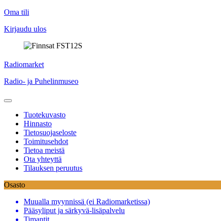
Oma tili
Kirjaudu ulos
Skip
Radiomarket
to
Radio- ja Puhelinmuseo
content
Tuotekuvasto
Hinnasto
Tietosuojaseloste
Toimitusehdot
Tietoa meistä
Ota yhteyttä
Tilauksen peruutus
Osasto
Muualla myynnissä (ei Radiomarketissa)
Pääsyliput ja särkyvä-lisäpalvelu
Timantit