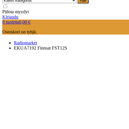
Hae
Piilota myydyt
Kirjaudu
0 tuotetta
0,00
€
Ostoskori on tyhjä.
Radiomarket
EKUA7192 Finnsat FST12S