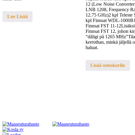
12 (Low Noise Convert
LNB 1208, Frequency Ra
12.75 GHz)2 kpl Teleste
Lue Lisää
kpl Finnsat WDL-1000B1
Finnsat FST 11-12Lisäksi
Finnsat FST 12, johon kir
“dåligt på 1265 MHz”Tila
kerrothan, minkä jäljellä o
haluat.
Lisää ostoskoriin