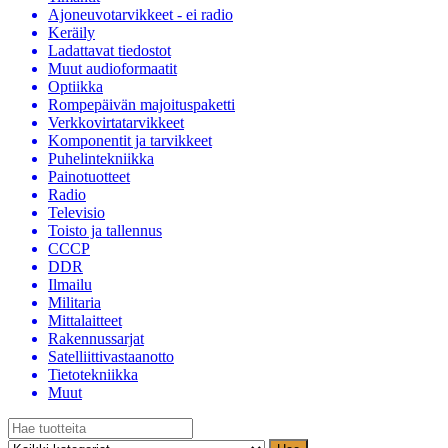
Ajoneuvotarvikkeet - ei radio
Keräily
Ladattavat tiedostot
Muut audioformaatit
Optiikka
Rompepäivän majoituspaketti
Verkkovirtatarvikkeet
Komponentit ja tarvikkeet
Puhelintekniikka
Painotuotteet
Radio
Televisio
Toisto ja tallennus
CCCP
DDR
Ilmailu
Militaria
Mittalaitteet
Rakennussarjat
Satelliittivastaanotto
Tietotekniikka
Muut