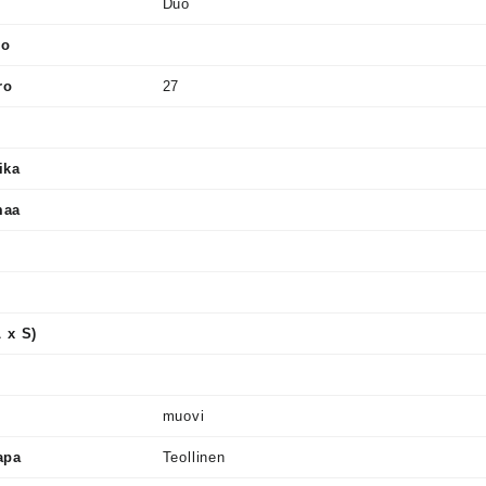
Duo
ro
ro
27
ika
maa
L x S)
muovi
apa
Teollinen