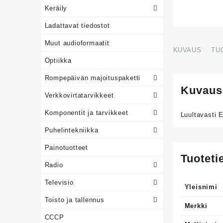
Keräily
Ladattavat tiedostot
Muut audioformaatit
KUVAUS
TU
Optiikka
Rompepäivän majoituspaketti
Kuvaus
Verkkovirtatarvikkeet
Komponentit ja tarvikkeet
Luultavasti 
Puhelintekniikka
Painotuotteet
Tuoteti
Radio
Televisio
Yleisnimi
Toisto ja tallennus
Merkki
CCCP