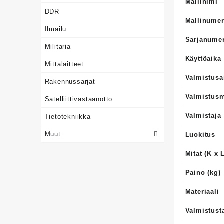
Mallinimi
DDR
Mallinume
Ilmailu
Sarjanume
Militaria
Käyttöaika
Mittalaitteet
Valmistusa
Rakennussarjat
Valmistus
Satelliittivastaanotto
Valmistaja
Tietotekniikka
Muut
Luokitus
Mitat (K x 
Paino (kg)
Materiaali
Valmistust