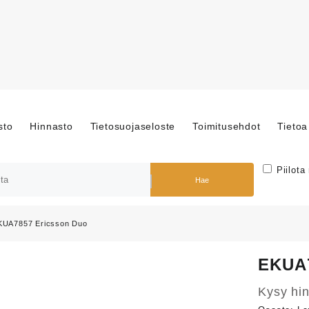
sto
Hinnasto
Tietosuojaseloste
Toimitusehdot
Tietoa
Piilota
Hae
KUA7857 Ericsson Duo
EKUA7
Kysy hin