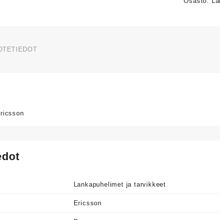
Osasto:
La
OTETIEDOT
Ericsson
edot
Lankapuhelimet ja tarvikkeet
Ericsson