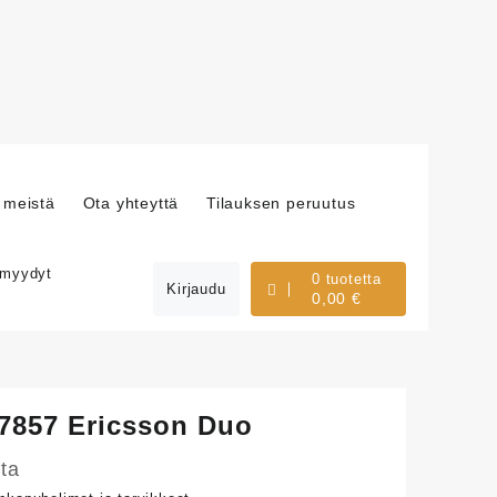
 meistä
Ota yhteyttä
Tilauksen peruutus
 myydyt
0 tuotetta
Kirjaudu
0,00
€
857 Ericsson Duo
ta