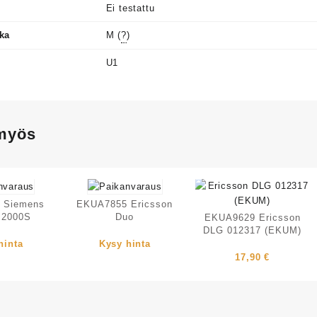
Ei testattu
ka
M (
?
)
U1
 myös
 Siemens
EKUA7855 Ericsson
 2000S
Duo
EKUA9629 Ericsson
DLG 012317 (EKUM)
hinta
Kysy hinta
17,90
€