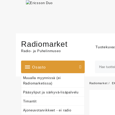
Skip
to
Radiomarket
content
Tuotekuva
Radio- ja Puhelinmuseo
Osasto
Muualla myynnissä (ei
Radiomarketissa)
Radiomarket
E
Pääsyliput ja särkyvä-lisäpalvelu
Timantit
Ajoneuvotarvikkeet - ei radio