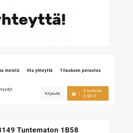
oa meistä
Ota yhteyttä
Tilauksen peruutus
 myydyt
0 tuotetta
Kirjaudu
0,00
€
149 Tuntematon 1B58