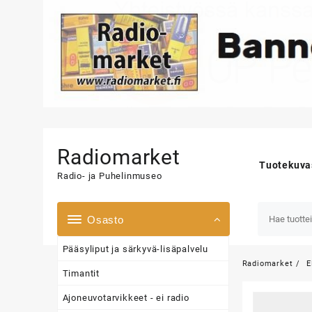
Skip
to
Radiomarket
content
Tuotekuva
Radio- ja Puhelinmuseo
Osasto
Pääsyliput ja särkyvä-lisäpalvelu
Radiomarket
E
Timantit
Ajoneuvotarvikkeet - ei radio