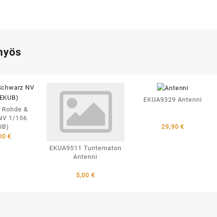
myös
EKUA9329 Antenni
 Rohde &
NV 1/156
UB)
29,90
€
00
€
EKUA9511 Tuntematon
Antenni
5,00
€