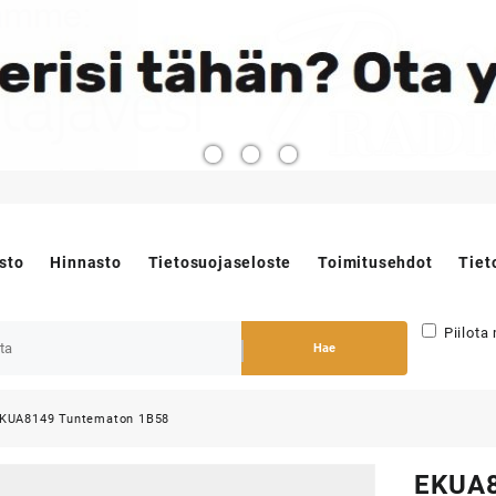
sto
Hinnasto
Tietosuojaseloste
Toimitusehdot
Tiet
Piilota
Hae
KUA8149 Tuntematon 1B58
EKUA8