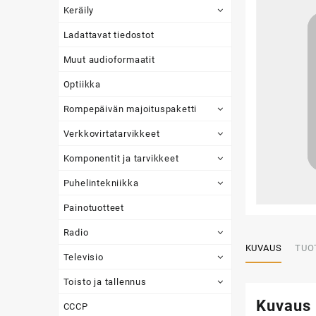
Keräily
Ladattavat tiedostot
Muut audioformaatit
Optiikka
Rompepäivän majoituspaketti
Verkkovirtatarvikkeet
Komponentit ja tarvikkeet
Puhelintekniikka
Painotuotteet
Radio
KUVAUS
TUO
Televisio
Toisto ja tallennus
Kuvaus
CCCP