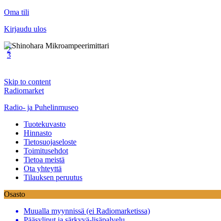
Oma tili
Kirjaudu ulos
1
2
3
Skip to content
Radiomarket
Radio- ja Puhelinmuseo
Tuotekuvasto
Hinnasto
Tietosuojaseloste
Toimitusehdot
Tietoa meistä
Ota yhteyttä
Tilauksen peruutus
Osasto
Muualla myynnissä (ei Radiomarketissa)
Pääsyliput ja särkyvä-lisäpalvelu