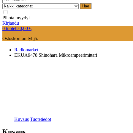
Hae
Piilota myydyt
Kirjaudu
0 tuotetta
0,00
€
Ostoskori on tyhjä.
Radiomarket
EKUA9478 Shinohara Mikroampeerimittari
Kuvaus
Tuotetiedot
Kuvaus