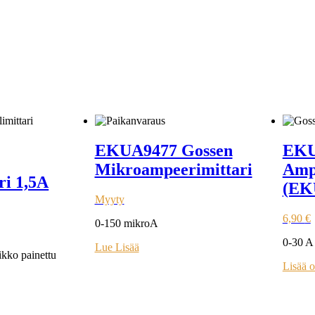
EKUA9477 Gossen
EKU
Mikroampeerimittari
Amp
ri 1,5A
(EK
Myyty
6,90
€
0-150 mikroA
0-30 A
Lue Lisää
kko painettu
Lisää o