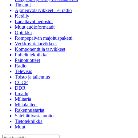
Timantit
Ajoneuvotarvikkeet - ei radio
Keräily
Ladattavat tiedostot
Muut audioformaatit
Optiikka
Rompepäivän majoituspaketti
Verkkovirtatarvikkeet
Komponentit ja tarvikkeet
Puhelintekniikka
Painotuotteet
Radio
Televisio
Toisto ja tallennus
CCCP
DDR
Ilmailu
Militaria
Mittalaitteet
Rakennussarjat
Satelliittivastaanotto
Tietotekniikka
Muut