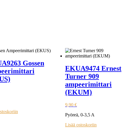
A9263 Gossen
EKUA9474 Ernest
eerimittari
Turner 909
US)
ampeerimittari
(EKUM)
9,90
€
stoskoriin
Pyöreä, 0-3,5 A
Lisää ostoskoriin