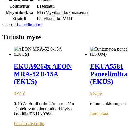
Toimivuus
Ei testattu
Myyntiluokka
M (
?
Myydään kokonaisena
)
Sijainti
Pahvilaatikko M11f
Osasto:
Paneelimittarit
Tutustu myös
EKUA9264x AEON
EKUA5581
MRA-52 0-15A
Paneelimitta
(EKUS)
(EKUS)
6,90
€
Myyty
0-15 A. Sopii noin 52mm reikään.
65mm aukkoon, astei
Tuotekuvan toinen mittari löytyy
Lue Lisää
koodilla EKUA9264.
Lisää ostoskoriin