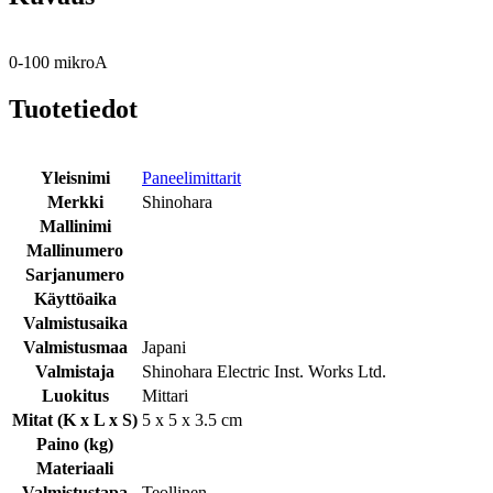
0-100 mikroA
Tuotetiedot
Yleisnimi
Paneelimittarit
Merkki
Shinohara
Mallinimi
Mallinumero
Sarjanumero
Käyttöaika
Valmistusaika
Valmistusmaa
Japani
Valmistaja
Shinohara Electric Inst. Works Ltd.
Luokitus
Mittari
Mitat (K x L x S)
5 x 5 x 3.5 cm
Paino (kg)
Materiaali
Valmistustapa
Teollinen