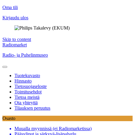
Oma tili
Kirjaudu ulos
Skip to content
Radiomarket
Radio- ja Puhelinmuseo
Tuotekuvasto
Hinnasto
Tietosuojaseloste
Toimitusehdot
Tietoa meistä
Ota yhteyttä
Tilauksen peruutus
Osasto
Muualla myynnissä (ei Radiomarketissa)
Pääsyliput ja särkyvä-lisäpalvelu