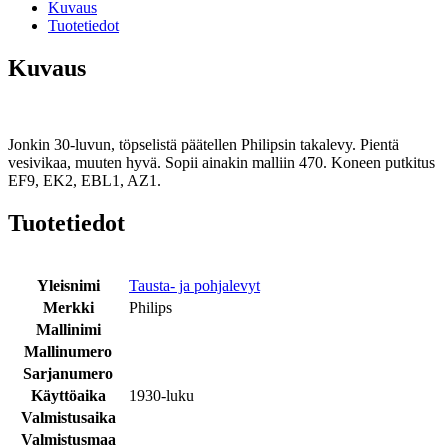
Kuvaus
Tuotetiedot
Kuvaus
Jonkin 30-luvun, töpselistä päätellen Philipsin takalevy. Pientä
vesivikaa, muuten hyvä. Sopii ainakin malliin 470. Koneen putkitus
EF9, EK2, EBL1, AZ1.
Tuotetiedot
Yleisnimi
Tausta- ja pohjalevyt
Merkki
Philips
Mallinimi
Mallinumero
Sarjanumero
Käyttöaika
1930-luku
Valmistusaika
Valmistusmaa