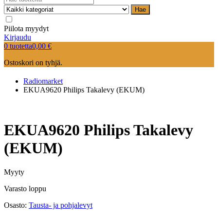
Hae
Piilota myydyt
Kirjaudu
0 tuotetta
0,00
€
Ostoskori on tyhjä.
Radiomarket
EKUA9620 Philips Takalevy (EKUM)
EKUA9620 Philips Takalevy
(EKUM)
Myyty
Varasto loppu
Osasto:
Tausta- ja pohjalevyt