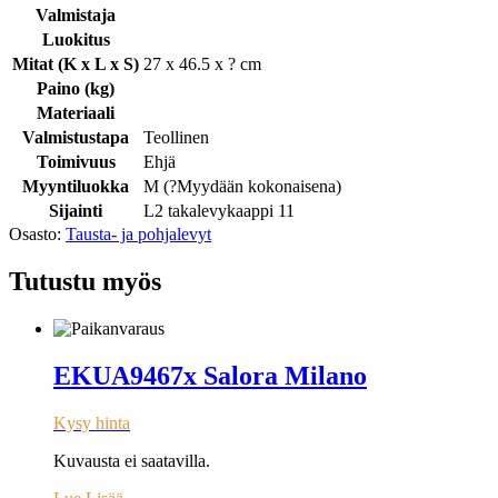
Valmistaja
Luokitus
Mitat (K x L x S)
27 x 46.5 x ? cm
Paino (kg)
Materiaali
Valmistustapa
Teollinen
Toimivuus
Ehjä
Myyntiluokka
M (
?
Myydään kokonaisena
)
Sijainti
L2 takalevykaappi 11
Osasto:
Tausta- ja pohjalevyt
Tutustu myös
EKUA9467x Salora Milano
Kysy hinta
Kuvausta ei saatavilla.