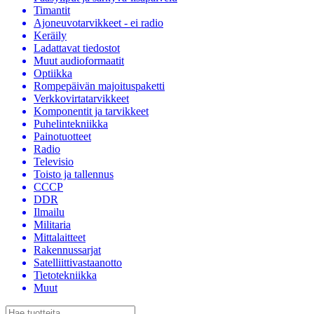
Timantit
Ajoneuvotarvikkeet - ei radio
Keräily
Ladattavat tiedostot
Muut audioformaatit
Optiikka
Rompepäivän majoituspaketti
Verkkovirtatarvikkeet
Komponentit ja tarvikkeet
Puhelintekniikka
Painotuotteet
Radio
Televisio
Toisto ja tallennus
CCCP
DDR
Ilmailu
Militaria
Mittalaitteet
Rakennussarjat
Satelliittivastaanotto
Tietotekniikka
Muut