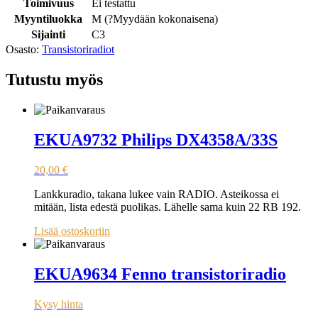
Toimivuus
Ei testattu
Myyntiluokka
M (
?
Myydään kokonaisena
)
Sijainti
C3
Osasto:
Transistoriradiot
Tutustu myös
EKUA9732 Philips DX4358A/33S
20,00
€
Lankkuradio, takana lukee vain RADIO. Asteikossa ei
mitään, lista edestä puolikas. Lähelle sama kuin 22 RB 192.
Lisää ostoskoriin
EKUA9634 Fenno transistoriradio
Kysy hinta