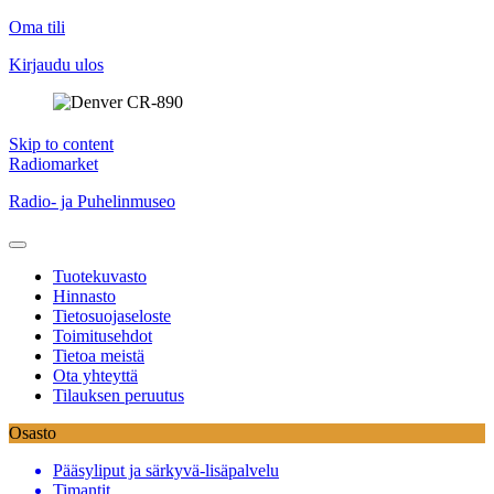
Oma tili
Kirjaudu ulos
Skip to content
Radiomarket
Radio- ja Puhelinmuseo
Tuotekuvasto
Hinnasto
Tietosuojaseloste
Toimitusehdot
Tietoa meistä
Ota yhteyttä
Tilauksen peruutus
Osasto
Pääsyliput ja särkyvä-lisäpalvelu
Timantit