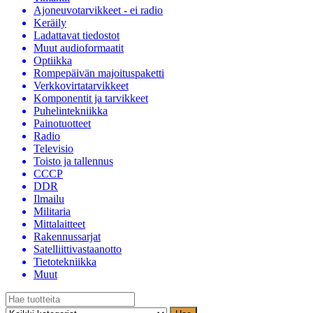
Ajoneuvotarvikkeet - ei radio
Keräily
Ladattavat tiedostot
Muut audioformaatit
Optiikka
Rompepäivän majoituspaketti
Verkkovirtatarvikkeet
Komponentit ja tarvikkeet
Puhelintekniikka
Painotuotteet
Radio
Televisio
Toisto ja tallennus
CCCP
DDR
Ilmailu
Militaria
Mittalaitteet
Rakennussarjat
Satelliittivastaanotto
Tietotekniikka
Muut