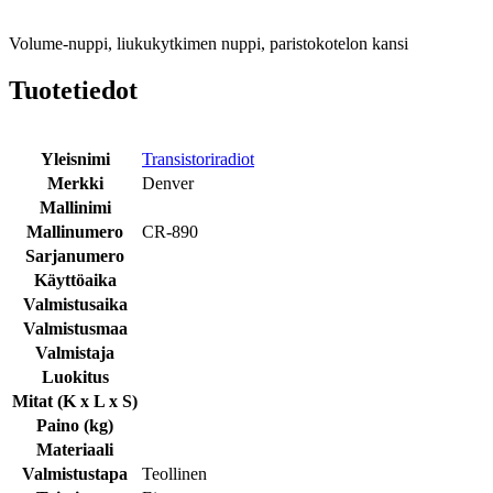
Volume-nuppi, liukukytkimen nuppi, paristokotelon kansi
Tuotetiedot
Yleisnimi
Transistoriradiot
Merkki
Denver
Mallinimi
Mallinumero
CR-890
Sarjanumero
Käyttöaika
Valmistusaika
Valmistusmaa
Valmistaja
Luokitus
Mitat (K x L x S)
Paino (kg)
Materiaali
Valmistustapa
Teollinen