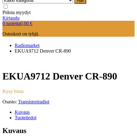
Hae
Piilota myydyt
Kirjaudu
0 tuotetta
0,00
€
Ostoskori on tyhjä.
Radiomarket
EKUA9712 Denver CR-890
EKUA9712 Denver CR-890
Kysy hinta
Osasto:
Transistoriradiot
Kuvaus
Tuotetiedot
Kuvaus