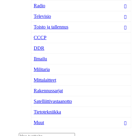
Radio
Televisio
Toisto ja tallennus
CCCP
DDR
Ilmailu
Militaria
Mittalaitteet
Rakennussarjat
Satelliittivastaanotto
Tietotekniikka
Muut