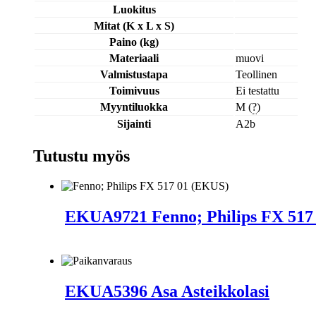
Luokitus
Mitat (K x L x S)
Paino (kg)
Materiaali
muovi
Valmistustapa
Teollinen
Toimivuus
Ei testattu
Myyntiluokka
M (
?
)
Sijainti
A2b
Tutustu myös
EKUA9721 Fenno; Philips FX 517
EKUA5396 Asa Asteikkolasi