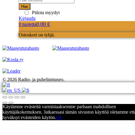
Hae
Piilota myydyt
Kirjaudu
0,00
€
0 tuotetta
Ostoskori on tyhjä.
© 2026 Radio- ja puhelinmuseo.
Käytämme evästeitä varmistaaksemme parhaan mahdollisen
käyttäjäkokemuksen. Jatkaessasi tämän sivuston käyttöä oletamme ett
hyväksyt evästeiden käytön.
Ok