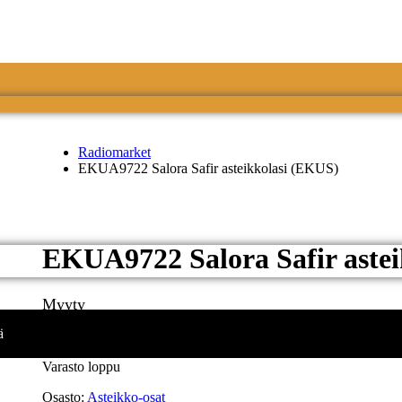
Radiomarket
EKUA9722 Salora Safir asteikkolasi (EKUS)
EKUA9722 Salora Safir aste
Myyty
ä
Kirjetoimitustuotteita kannattaa tilata kerralla useampiakin, yksi
Varasto loppu
Osasto:
Asteikko-osat