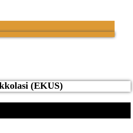
ikkolasi (EKUS)
 lisätuote lisää postikulua vain 10 sentillä (tilanne 6/2024, voi muuttua)