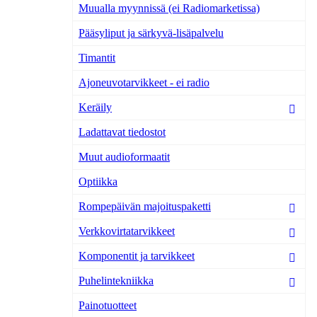
Muualla myynnissä (ei Radiomarketissa)
Pääsyliput ja särkyvä-lisäpalvelu
Timantit
Ajoneuvotarvikkeet - ei radio
Keräily
Ladattavat tiedostot
Muut audioformaatit
Optiikka
Rompepäivän majoituspaketti
Verkkovirtatarvikkeet
Komponentit ja tarvikkeet
Puhelintekniikka
Painotuotteet