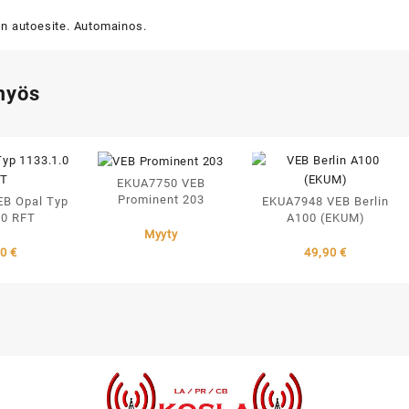
n autoesite. Automainos.
myös
EKUA7750 VEB
Prominent 203
B Opal Typ
EKUA7948 VEB Berlin
.0 RFT
A100 (EKUM)
Myyty
00
€
49,90
€