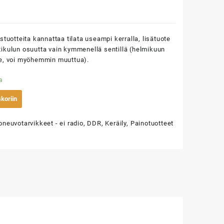
ustuotteita kannattaa tilata useampi kerralla, lisätuote
ikulun osuutta vain kymmenellä sentillä (helmikuun
ne, voi myöhemmin muuttua).
a
koriin
oneuvotarvikkeet - ei radio
,
DDR
,
Keräily
,
Painotuotteet