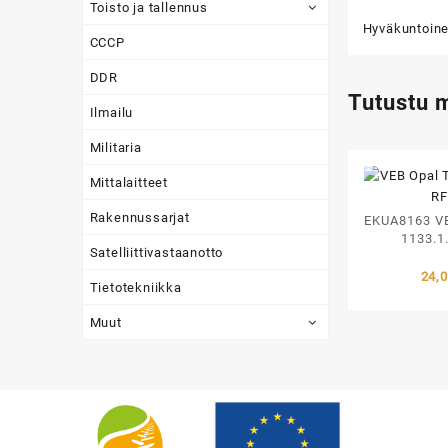
Toisto ja tallennus
Hyväkuntoine
CCCP
DDR
Tutustu 
Ilmailu
Militaria
Mittalaitteet
Rakennussarjat
EKUA8163 VE
1133.1
Satelliittivastaanotto
24,
Tietotekniikka
Muut