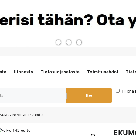
sto
Hinnasto
Tietosuojaseloste
Toimitusehdot
Tiet
Piilota
Hae
KUM0790 Volvo 142 esite
EKUM0