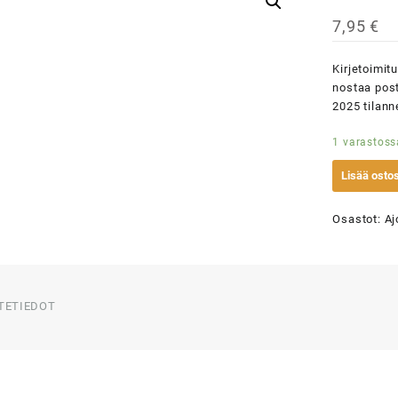
7,95
€
Kirjetoimit
nostaa post
2025 tilan
1 varastoss
Lisää ostos
Osastot:
Aj
TETIEDOT