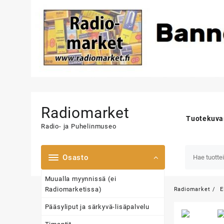
Skip
to
Radiomarket
content
Tuotekuva
Radio- ja Puhelinmuseo
Osasto
Muualla myynnissä (ei
Radiomarketissa)
Radiomarket
E
Pääsyliput ja särkyvä-lisäpalvelu