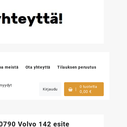
oa meistä
Ota yhteyttä
Tilauksen peruutus
 myydyt
0 tuotetta
Kirjaudu
0,00
€
790 Volvo 142 esite