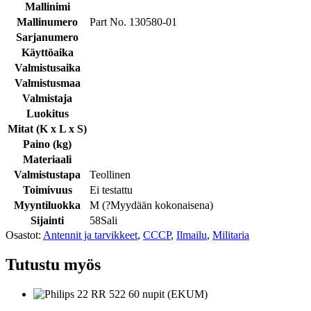
Mallinimi
Mallinumero
Part No. 130580-01
Sarjanumero
Käyttöaika
Valmistusaika
Valmistusmaa
Valmistaja
Luokitus
Mitat (K x L x S)
Paino (kg)
Materiaali
Valmistustapa
Teollinen
Toimivuus
Ei testattu
Myyntiluokka
M (
?
Myydään kokonaisena
)
Sijainti
58Sali
Osastot:
Antennit ja tarvikkeet
,
CCCP
,
Ilmailu
,
Militaria
Tutustu myös