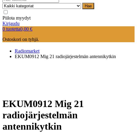
Hae
Piilota myydyt
Kirjaudu
0 tuotetta
0,00
€
Ostoskori on tyhjä.
Radiomarket
EKUM0912 Mig 21 radiojärjestelmän antennikytkin
EKUM0912 Mig 21
radiojärjestelmän
antennikytkin