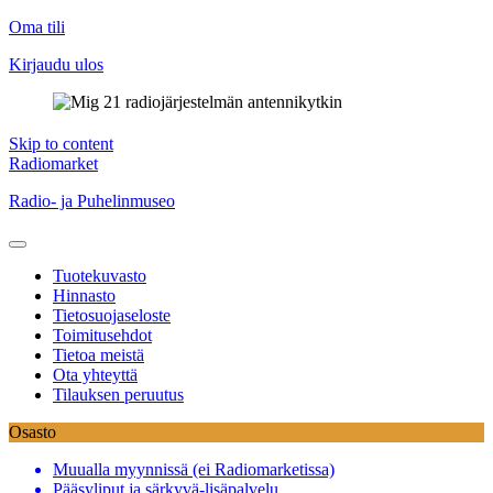
Oma tili
Kirjaudu ulos
Skip to content
Radiomarket
Radio- ja Puhelinmuseo
Tuotekuvasto
Hinnasto
Tietosuojaseloste
Toimitusehdot
Tietoa meistä
Ota yhteyttä
Tilauksen peruutus
Osasto
Muualla myynnissä (ei Radiomarketissa)
Pääsyliput ja särkyvä-lisäpalvelu