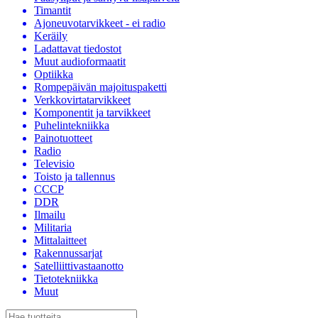
Timantit
Ajoneuvotarvikkeet - ei radio
Keräily
Ladattavat tiedostot
Muut audioformaatit
Optiikka
Rompepäivän majoituspaketti
Verkkovirtatarvikkeet
Komponentit ja tarvikkeet
Puhelintekniikka
Painotuotteet
Radio
Televisio
Toisto ja tallennus
CCCP
DDR
Ilmailu
Militaria
Mittalaitteet
Rakennussarjat
Satelliittivastaanotto
Tietotekniikka
Muut