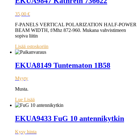
EKUA9847 Kathrein 736622
35,00
€
F-PANELS VERTICAL POLARIZATION HALF-POWER
BEAM WIDTH, f/Mhz 872-960. Mukana vahvistimeen
sopiva liitin
Lisää ostoskoriin
EKUA8149 Tuntematon 1B58
Myyty
Musta.
Lue Lisää
EKUA9433 FuG 10 antennikytkin
Kysy hinta