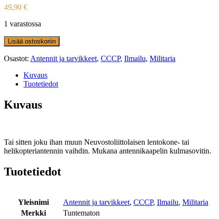
49,90
€
1 varastossa
Lisää ostoskoriin
Osastot:
Antennit ja tarvikkeet
,
CCCP
,
Ilmailu
,
Militaria
Kuvaus
Tuotetiedot
Kuvaus
Tai sitten joku ihan muun Neuvostoliittolaisen lentokone- tai
helikopteriantennin vaihdin. Mukana antennikaapelin kulmasovitin.
Tuotetiedot
Yleisnimi
Antennit ja tarvikkeet
,
CCCP
,
Ilmailu
,
Militaria
Merkki
Tuntematon