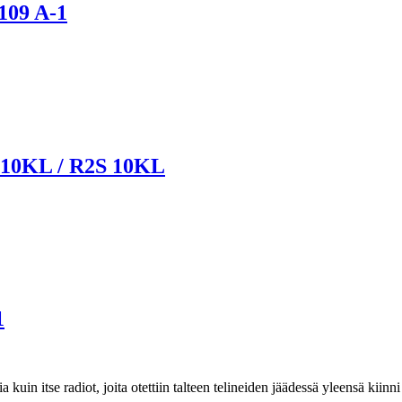
109 A-1
10KL / R2S 10KL
1
kuin itse radiot, joita otettiin talteen telineiden jäädessä yleensä kiin