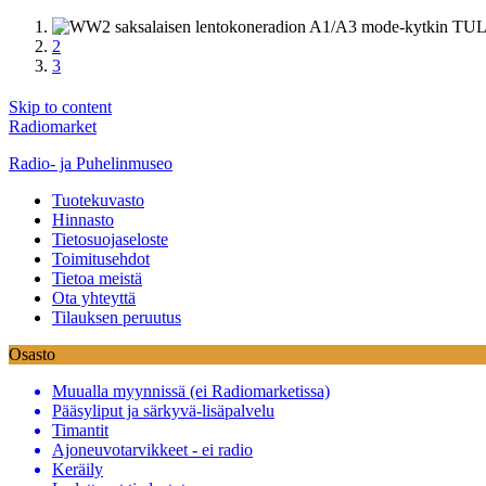
1
2
3
Skip to content
Radiomarket
Radio- ja Puhelinmuseo
Tuotekuvasto
Hinnasto
Tietosuojaseloste
Toimitusehdot
Tietoa meistä
Ota yhteyttä
Tilauksen peruutus
Osasto
Muualla myynnissä (ei Radiomarketissa)
Pääsyliput ja särkyvä-lisäpalvelu
Timantit
Ajoneuvotarvikkeet - ei radio
Keräily