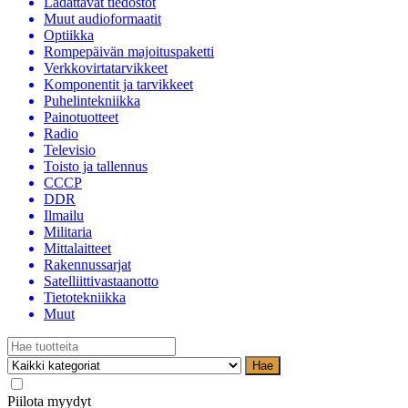
Ladattavat tiedostot
Muut audioformaatit
Optiikka
Rompepäivän majoituspaketti
Verkkovirtatarvikkeet
Komponentit ja tarvikkeet
Puhelintekniikka
Painotuotteet
Radio
Televisio
Toisto ja tallennus
CCCP
DDR
Ilmailu
Militaria
Mittalaitteet
Rakennussarjat
Satelliittivastaanotto
Tietotekniikka
Muut
Hae
Piilota myydyt