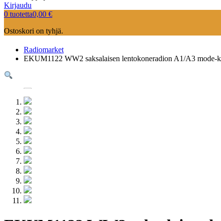
Kirjaudu
0 tuotetta
0,00
€
Ostoskori on tyhjä.
Radiomarket
EKUM1122 WW2 saksalaisen lentokoneradion A1/A3 mode