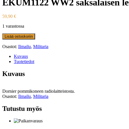
EKUM1122 WW2 saksalaisen le
59,90
€
1 varastossa
Lisää ostoskoriin
Osastot:
Ilmailu
,
Militaria
Kuvaus
Tuotetiedot
Kuvaus
Dornier pommikoneen radiolaitteistosta.
Osastot:
Ilmailu
,
Militaria
Tutustu myös