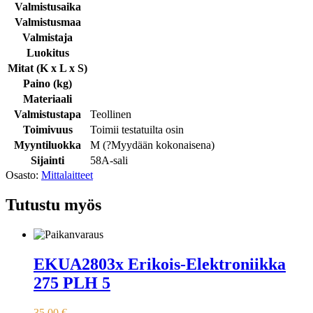
Valmistusaika
Valmistusmaa
Valmistaja
Luokitus
Mitat (K x L x S)
Paino (kg)
Materiaali
Valmistustapa
Teollinen
Toimivuus
Toimii testatuilta osin
Myyntiluokka
M (
?
Myydään kokonaisena
)
Sijainti
58A-sali
Osasto:
Mittalaitteet
Tutustu myös
EKUA2803x Erikois-Elektroniikka
275 PLH 5
35,00
€