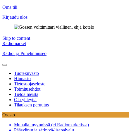
Oma tili
Kirjaudu ulos
Skip to content
Radiomarket
Radio- ja Puhelinmuseo
Tuotekuvasto
Hinnasto
Tietosuojaseloste
Toimitusehdot
Tietoa meistä
Ota yhteyttä
Tilauksen peruutus
Osasto
Muualla myynnissä (ei Radiomarketissa)
Pääsyliput ja särkyvä-lisäpalvelu