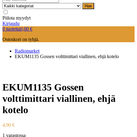
Hae
Piilota myydyt
Kirjaudu
0 tuotetta
0,00
€
Ostoskori on tyhjä.
Radiomarket
EKUM1135 Gossen volttimittari viallinen, ehjä kotelo
EKUM1135 Gossen
volttimittari viallinen, ehjä
kotelo
4,90
€
1 varastossa