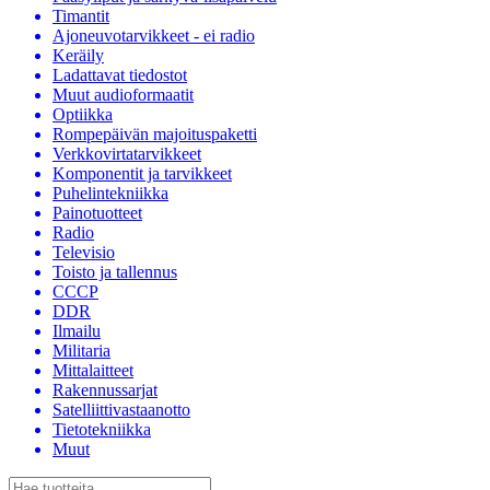
Timantit
Ajoneuvotarvikkeet - ei radio
Keräily
Ladattavat tiedostot
Muut audioformaatit
Optiikka
Rompepäivän majoituspaketti
Verkkovirtatarvikkeet
Komponentit ja tarvikkeet
Puhelintekniikka
Painotuotteet
Radio
Televisio
Toisto ja tallennus
CCCP
DDR
Ilmailu
Militaria
Mittalaitteet
Rakennussarjat
Satelliittivastaanotto
Tietotekniikka
Muut