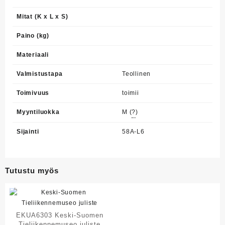
Mitat (K x L x S)
Paino (kg)
Materiaali
Valmistustapa
Teollinen
Toimivuus
toimii
Myyntiluokka
M (
?
)
Sijainti
58A-L6
Tutustu myös
EKUA6303 Keski-Suomen
Tieliikennemuseo juliste