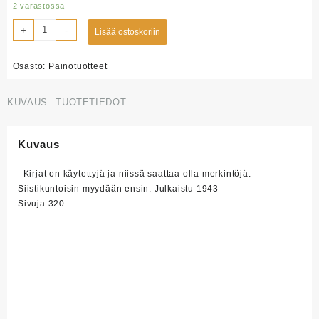
2 varastossa
EKUM1684
+
-
Lisää ostoskoriin
Radiotekniikan
perusteet,
Osasto:
Painotuotteet
Sarvas
-
Velaner
KUVAUS
TUOTETIEDOT
määrä
Kuvaus
Kirjat on käytettyjä ja niissä saattaa olla merkintöjä.
Siistikuntoisin myydään ensin. Julkaistu 1943
Sivuja 320