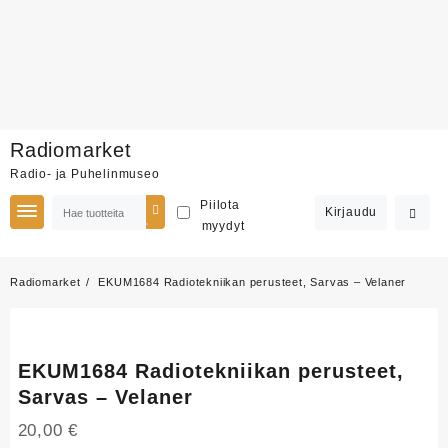
Skip
Radiomarket
to
Radio- ja Puhelinmuseo
content
Piilota
Kirjaudu
myydyt
Radiomarket
EKUM1684 Radiotekniikan perusteet, Sarvas – Velaner
EKUM1684 Radiotekniikan perusteet,
Sarvas – Velaner
20,00
€