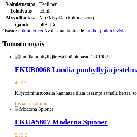
Valmistustapa
Teollinen
Toimivuus
toimii
Myyntiluokka
M (
?
Myydään kokonaisena
)
Sijainti
58A-L6
Osasto:
Painotuotteet
Avainsanat tuotteelle
huolto
,
putkitelevisio
Tutustu myös
EKUB0068 Lundia puuhyllyjärjestelmä
4,90
€
Kirjetoimitustuotteita kannattaa tilata useampi samalla kertaa, 
Lisää ostoskoriin
EKUA5607 Moderna Spioner
8,00
€