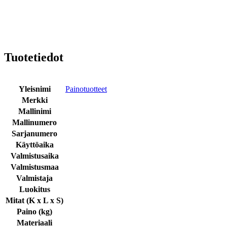
Tuotetiedot
Yleisnimi
Painotuotteet
Merkki
Mallinimi
Mallinumero
Sarjanumero
Käyttöaika
Valmistusaika
Valmistusmaa
Valmistaja
Luokitus
Mitat (K x L x S)
Paino (kg)
Materiaali