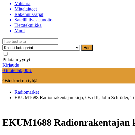
Militaria
Mittalaitteet
Rakennussarjat
Satelliittivastaanotto
Tietotekniikka
Muut
Hae
Piilota myydyt
Kirjaudu
0 tuotetta
0,00
€
Ostoskori on tyhjä.
Radiomarket
EKUM1688 Radionrakentajan kirja, Osa III, John Schröder, T
EKUM1688 Radionrakentajan kir