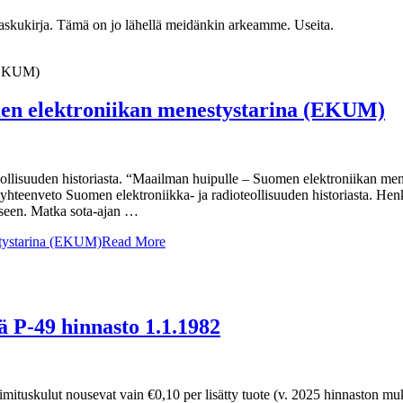
 taskukirja. Tämä on jo lähellä meidänkin arkeamme. Useita.
n elektroniikan menestystarina (EKUM)
oteollisuuden historiasta. “Maailman huipulle – Suomen elektroniikan m
yhteenveto Suomen elektroniikka- ja radioteollisuuden historiasta. Henki
kseen. Matka sota-ajan …
tystarina (EKUM)
Read More
 P-49 hinnasto 1.1.1982
toimituskulut nousevat vain €0,10 per lisätty tuote (v. 2025 hinnaston mu