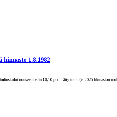
 hinnasto 1.8.1982
toimituskulut nousevat vain €0,10 per lisätty tuote (v. 2025 hinnaston mu