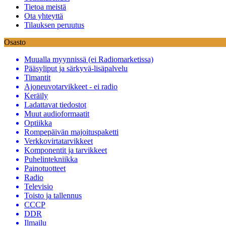
Tietoa meistä
Ota yhteyttä
Tilauksen peruutus
Osasto
Muualla myynnissä (ei Radiomarketissa)
Pääsyliput ja särkyvä-lisäpalvelu
Timantit
Ajoneuvotarvikkeet - ei radio
Keräily
Ladattavat tiedostot
Muut audioformaatit
Optiikka
Rompepäivän majoituspaketti
Verkkovirtatarvikkeet
Komponentit ja tarvikkeet
Puhelintekniikka
Painotuotteet
Radio
Televisio
Toisto ja tallennus
CCCP
DDR
Ilmailu