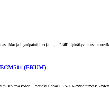
a-asteikko ja käyttöpainikkeet ja nupit. Päällä läpinäkyvä musta muovik
s ECM501 (EKUM)
i museoitava kohde. Ilmeisesti Helvar EGA801-levysoittimessa käytett