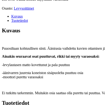
Osasto:
Levysoittimet
Kuvaus
Tuotetiedot
Kuvaus
Puuosiltaan kohtuullisen siisti. Äänirasia vaihdettu kuvien ottamisen j
Ainakin seuraavat osat puuttuvat, rikki tai myyty varaosaksi:
-levylautasen matto kovettunut ja pala puuttuu
-äänivarren juuresta koneiston sisäpuolelta puuttuu osia
-moottori purettu varaosaksi
Ei tutkittu tarkemmin. Muitakin osia saattaa olla purettu tai puuttua. V
Tuotetiedot