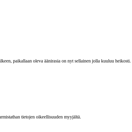
älkeen, paikallaan oleva äänirasia on nyt sellainen jolla kuuluu heikosti
armistathan tietojen oikeellisuuden myyjältä.