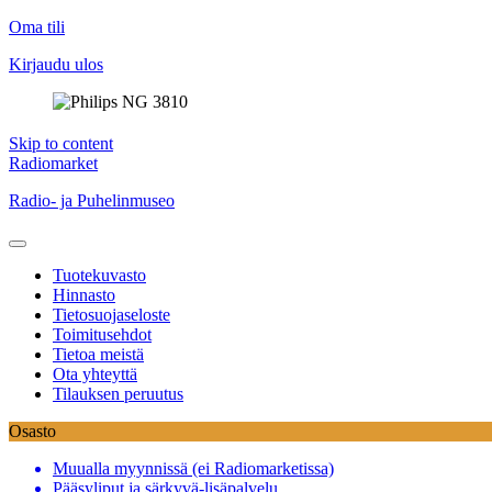
Oma tili
Kirjaudu ulos
Skip to content
Radiomarket
Radio- ja Puhelinmuseo
Tuotekuvasto
Hinnasto
Tietosuojaseloste
Toimitusehdot
Tietoa meistä
Ota yhteyttä
Tilauksen peruutus
Osasto
Muualla myynnissä (ei Radiomarketissa)
Pääsyliput ja särkyvä-lisäpalvelu