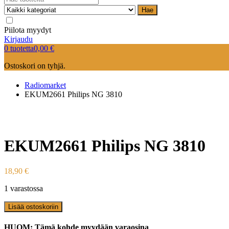
Hae
Piilota myydyt
Kirjaudu
0 tuotetta
0,00
€
Ostoskori on tyhjä.
Radiomarket
EKUM2661 Philips NG 3810
EKUM2661 Philips NG 3810
18,90
€
1 varastossa
Lisää ostoskoriin
HUOM: Tämä kohde myydään varaosina