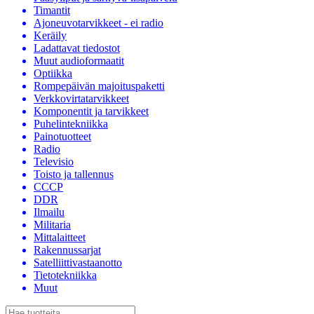
Timantit
Ajoneuvotarvikkeet - ei radio
Keräily
Ladattavat tiedostot
Muut audioformaatit
Optiikka
Rompepäivän majoituspaketti
Verkkovirtatarvikkeet
Komponentit ja tarvikkeet
Puhelintekniikka
Painotuotteet
Radio
Televisio
Toisto ja tallennus
CCCP
DDR
Ilmailu
Militaria
Mittalaitteet
Rakennussarjat
Satelliittivastaanotto
Tietotekniikka
Muut