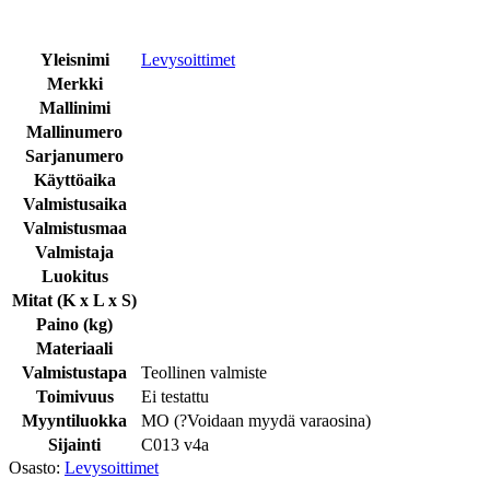
Yleisnimi
Levysoittimet
Merkki
Mallinimi
Mallinumero
Sarjanumero
Käyttöaika
Valmistusaika
Valmistusmaa
Valmistaja
Luokitus
Mitat (K x L x S)
Paino (kg)
Materiaali
Valmistustapa
Teollinen valmiste
Toimivuus
Ei testattu
Myyntiluokka
MO (
?
Voidaan myydä varaosina
)
Sijainti
C013 v4a
Osasto:
Levysoittimet