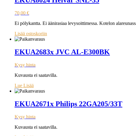
EKUA8024 Helvar SNL-35
70,00
€
Ei pölykantta. Ei äänirasiaa levysoittimessa. Kotelon alareunas
Lisää ostoskoriin
EKUA2683x JVC AL-E300BK
Kysy hinta
Kuvausta ei saatavilla.
Lue Lisää
EKUA2671x Philips 22GA205/33T
Kysy hinta
Kuvausta ei saatavilla.