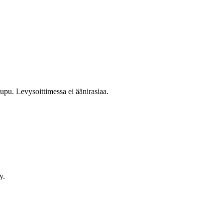
upu. Levysoittimessa ei äänirasiaa.
y.