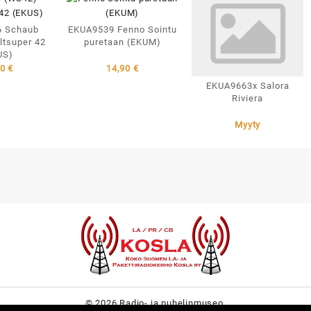
 Schaub
EKUA9539 Fenno Sointu
tsuper 42
puretaan (EKUM)
US)
90
€
14,90
€
EKUA9663x Salora
Riviera
Myyty
© 2026 Radio- ja puhelinmuseo.