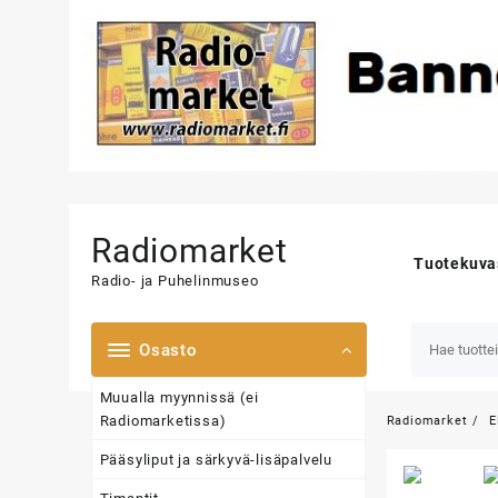
Skip
to
Radiomarket
content
Tuotekuva
Radio- ja Puhelinmuseo
Osasto
Muualla myynnissä (ei
Radiomarketissa)
Radiomarket
E
Pääsyliput ja särkyvä-lisäpalvelu