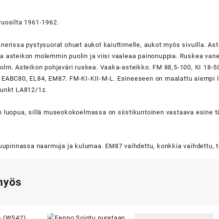
vuosilta 1961-1962.
nerissa pystysuorat ohuet aukot kaiuttimelle, aukot myös sivuilla. As
 asteikon molemmin puolin ja viisi vaaleaa painonuppia. Ruskea vanerik
olm. Asteikon pohjaväri ruskea. Vaaka-asteikko. FM 88,5-100, KI 18-5
 EABC80, EL84, EM87. FM-KI-KII-M-L. Esineeseen on maalattu aiempi l
punkt LA812/1z.
 luopua, sillä museokokoelmassa on siistikuntoinen vastaava esine täy
Puupinnassa naarmuja ja kulumaa. EM87 vaihdettu, konkkia vaihdettu, to
myös