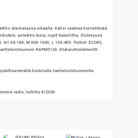
teikko alareunassa oikealla. Kaksi vaaleaa kierrettävää
otelo, asteikko lasia, nupit bakeliittia. Etulevyssä
0, KII 60-180, M 600-1600, L 150-400. Putket: ECC85,
uettelointinumero RAPM0136. Etukaiutinelementti
dellisemmällä historialla luettelointinumerolla
imiva radio, tutkittu 4/2026.