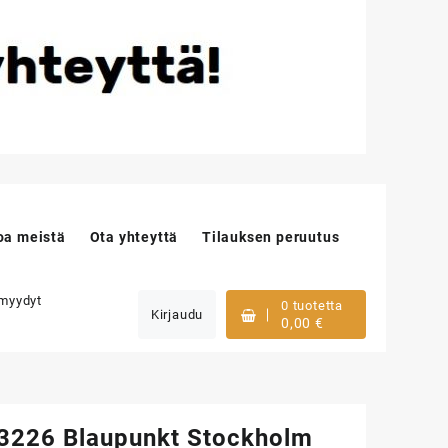
oa meistä
Ota yhteyttä
Tilauksen peruutus
 myydyt
0 tuotetta
Kirjaudu
0,00
€
226 Blaupunkt Stockholm