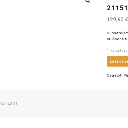
2115
129,90
Suosittelem
erillisenä t
1 varastoss
Lisää ostos
Osastot:
Pu
TETIEDOT