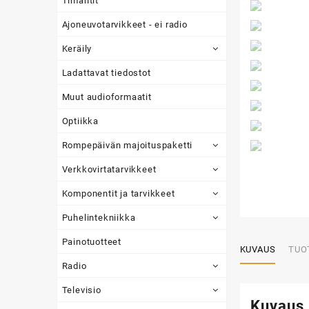
Timantit
Ajoneuvotarvikkeet - ei radio
Keräily
Ladattavat tiedostot
Muut audioformaatit
Optiikka
Rompepäivän majoituspaketti
Verkkovirtatarvikkeet
Komponentit ja tarvikkeet
Puhelintekniikka
Painotuotteet
KUVAUS
TUO
Radio
Televisio
Kuvaus