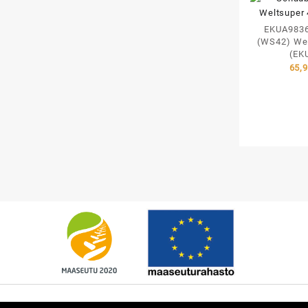
EKUA9836
(WS42) Wel
(EK
65,