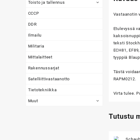
Toisto ja tallennus
CCCP
Vastaanotin 
DDR
Etulevyssä va
Ilmailu
kaksoisnuppia
teksti Stockh
Militaria
ECH81, EF89,
Mittalaitteet
tyyppiä Blau
Rakennussarjat
Tästä voidaan
Satelliittivastaanotto
RAPM0212.
Tietotekniikka
Virta tulee. 
Muut
Tutustu 