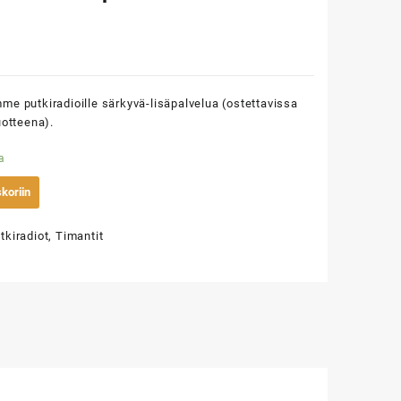
1
€
me putkiradioille särkyvä-lisäpalvelua (ostettavissa
uotteena).
a
koriin
tkiradiot
,
Timantit