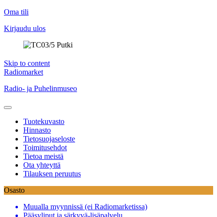
Oma tili
Kirjaudu ulos
Skip to content
Radiomarket
Radio- ja Puhelinmuseo
Tuotekuvasto
Hinnasto
Tietosuojaseloste
Toimitusehdot
Tietoa meistä
Ota yhteyttä
Tilauksen peruutus
Osasto
Muualla myynnissä (ei Radiomarketissa)
Pääsyliput ja särkyvä-lisäpalvelu