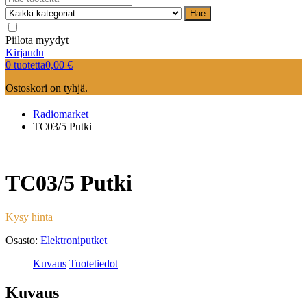
Hae
Piilota myydyt
Kirjaudu
0 tuotetta
0,00
€
Ostoskori on tyhjä.
Radiomarket
TC03/5 Putki
TC03/5 Putki
Kysy hinta
Osasto:
Elektroniputket
Kuvaus
Tuotetiedot
Kuvaus