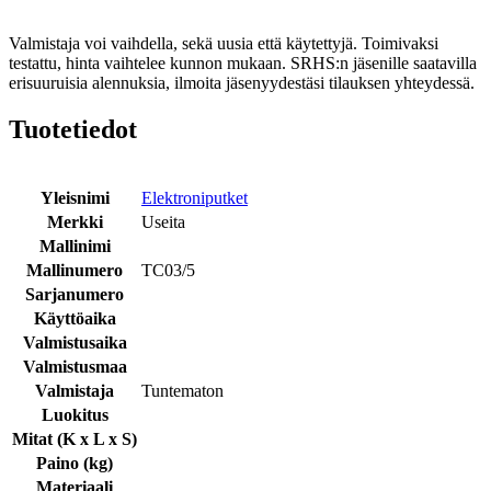
Valmistaja voi vaihdella, sekä uusia että käytettyjä. Toimivaksi
testattu, hinta vaihtelee kunnon mukaan. SRHS:n jäsenille saatavilla
erisuuruisia alennuksia, ilmoita jäsenyydestäsi tilauksen yhteydessä.
Tuotetiedot
Yleisnimi
Elektroniputket
Merkki
Useita
Mallinimi
Mallinumero
TC03/5
Sarjanumero
Käyttöaika
Valmistusaika
Valmistusmaa
Valmistaja
Tuntematon
Luokitus
Mitat (K x L x S)
Paino (kg)
Materiaali