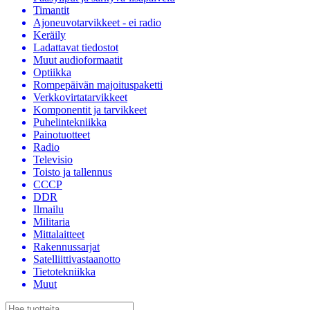
Timantit
Ajoneuvotarvikkeet - ei radio
Keräily
Ladattavat tiedostot
Muut audioformaatit
Optiikka
Rompepäivän majoituspaketti
Verkkovirtatarvikkeet
Komponentit ja tarvikkeet
Puhelintekniikka
Painotuotteet
Radio
Televisio
Toisto ja tallennus
CCCP
DDR
Ilmailu
Militaria
Mittalaitteet
Rakennussarjat
Satelliittivastaanotto
Tietotekniikka
Muut