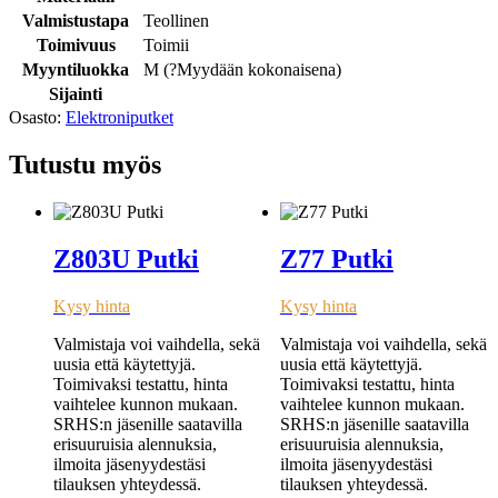
Valmistustapa
Teollinen
Toimivuus
Toimii
Myyntiluokka
M (
?
Myydään kokonaisena
)
Sijainti
Osasto:
Elektroniputket
Tutustu myös
Z803U Putki
Z77 Putki
Kysy hinta
Kysy hinta
Valmistaja voi vaihdella, sekä
Valmistaja voi vaihdella, sekä
uusia että käytettyjä.
uusia että käytettyjä.
Toimivaksi testattu, hinta
Toimivaksi testattu, hinta
vaihtelee kunnon mukaan.
vaihtelee kunnon mukaan.
SRHS:n jäsenille saatavilla
SRHS:n jäsenille saatavilla
erisuuruisia alennuksia,
erisuuruisia alennuksia,
ilmoita jäsenyydestäsi
ilmoita jäsenyydestäsi
tilauksen yhteydessä.
tilauksen yhteydessä.