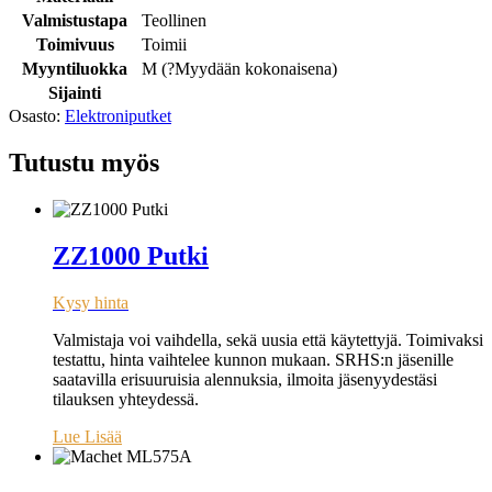
Valmistustapa
Teollinen
Toimivuus
Toimii
Myyntiluokka
M (
?
Myydään kokonaisena
)
Sijainti
Osasto:
Elektroniputket
Tutustu myös
ZZ1000 Putki
Kysy hinta
Valmistaja voi vaihdella, sekä uusia että käytettyjä. Toimivaksi
testattu, hinta vaihtelee kunnon mukaan. SRHS:n jäsenille
saatavilla erisuuruisia alennuksia, ilmoita jäsenyydestäsi
tilauksen yhteydessä.
Lue Lisää