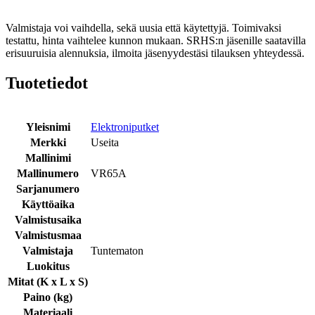
Valmistaja voi vaihdella, sekä uusia että käytettyjä. Toimivaksi
testattu, hinta vaihtelee kunnon mukaan. SRHS:n jäsenille saatavilla
erisuuruisia alennuksia, ilmoita jäsenyydestäsi tilauksen yhteydessä.
Tuotetiedot
Yleisnimi
Elektroniputket
Merkki
Useita
Mallinimi
Mallinumero
VR65A
Sarjanumero
Käyttöaika
Valmistusaika
Valmistusmaa
Valmistaja
Tuntematon
Luokitus
Mitat (K x L x S)
Paino (kg)
Materiaali