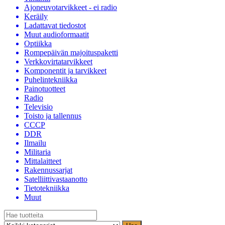
Ajoneuvotarvikkeet - ei radio
Keräily
Ladattavat tiedostot
Muut audioformaatit
Optiikka
Rompepäivän majoituspaketti
Verkkovirtatarvikkeet
Komponentit ja tarvikkeet
Puhelintekniikka
Painotuotteet
Radio
Televisio
Toisto ja tallennus
CCCP
DDR
Ilmailu
Militaria
Mittalaitteet
Rakennussarjat
Satelliittivastaanotto
Tietotekniikka
Muut