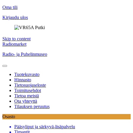
Oma tili
Kirjaudu ulos
Skip to content
Radiomarket
Radio- ja Puhelinmuseo
Tuotekuvasto
Hinnasto
Tietosuojaseloste
Toimitusehdot
Tietoa meistä
Ota yhteyttä
Tilauksen peruutus
Osasto
Pääsyliput ja särkyvä-lisäpalvelu
Timantit