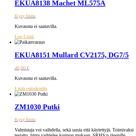
EKUA8138 Machet ML575A
Kysy hinta
Kuvausta ei saatavilla.
Lue Lisää
EKUA8151 Mullard CV2175, DG7/5
40,00
€
Kuvausta ei saatavilla.
Lisää ostoskoriin
ZM1030 Putki
Kysy hinta
Valmistaja voi vaihdella, sekä uusia että käytettyjä. Toimivaksi
testattu, hinta vaihtelee kunnon mukaan. SRHS:n jäsenille