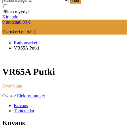
Hae
Piilota myydyt
Kirjaudu
0 tuotetta
0,00
€
Ostoskori on tyhjä.
Radiomarket
VR65A Putki
VR65A Putki
Kysy hinta
Osasto:
Elektroniputket
Kuvaus
Tuotetiedot
Kuvaus