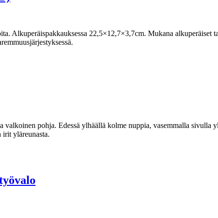
ioita. Alkuperäispakkauksessa 22,5×12,7×3,7cm. Mukana alkuperäiset tai
aremmuusjärjestyksessä.
 valkoinen pohja. Edessä ylhäällä kolme nuppia, vasemmalla sivulla yksi
irit yläreunasta.
työvalo