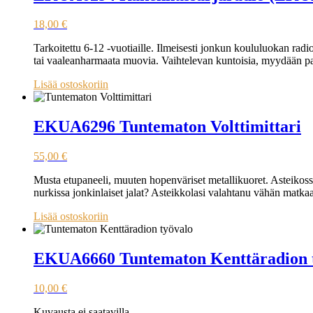
18,00
€
Tarkoitettu 6-12 -vuotiaille. Ilmeisesti jonkun koululuokan rad
tai vaaleanharmaata muovia. Vaihtelevan kuntoisia, myydään p
Lisää ostoskoriin
EKUA6296 Tuntematon Volttimittari
55,00
€
Musta etupaneeli, muuten hopenväriset metallikuoret. Asteikossa
nurkissa jonkinlaiset jalat? Asteikkolasi valahtanu vähän matkaa 
Lisää ostoskoriin
EKUA6660 Tuntematon Kenttäradion 
10,00
€
Kuvausta ei saatavilla.