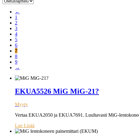
←
1
2
3
4
5
6
7
8
9
→
EKUA5526 MiG MiG-21?
Myyty
Vertaa EKUA2050 ja EKUA7691. Luultavasti MiG-lentokonee
Lue Lisää