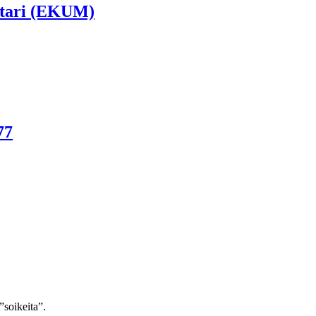
ttari (EKUM)
77
”soikeita”.