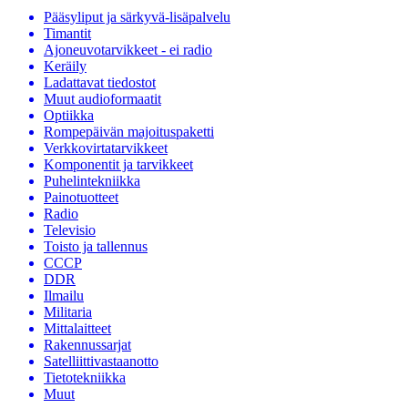
Pääsyliput ja särkyvä-lisäpalvelu
Timantit
Ajoneuvotarvikkeet - ei radio
Keräily
Ladattavat tiedostot
Muut audioformaatit
Optiikka
Rompepäivän majoituspaketti
Verkkovirtatarvikkeet
Komponentit ja tarvikkeet
Puhelintekniikka
Painotuotteet
Radio
Televisio
Toisto ja tallennus
CCCP
DDR
Ilmailu
Militaria
Mittalaitteet
Rakennussarjat
Satelliittivastaanotto
Tietotekniikka
Muut