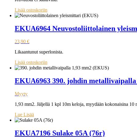
Lisää ostoskoriin
EKUA6964 Neuvostoliittolainen yleism
23,90
€
Likaantunut superlonista.
Lisää ostoskoriin
EKUA6963 390. johdin metallivaipall
Myyty
1,93 mm2. Jäljellä 1 kpl 10m keloja, myydään kokonaisina 10 
Lue Lisää
EKUA7196 Sulake 05A (76r)