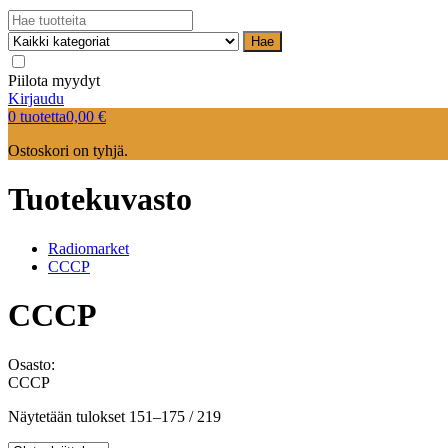
Hae
Piilota myydyt
Kirjaudu
0 tuotetta
0,00
€
Ostoskori on tyhjä.
Tuotekuvasto
Radiomarket
CCCP
CCCP
Osasto:
CCCP
Näytetään tulokset 151–175 / 219