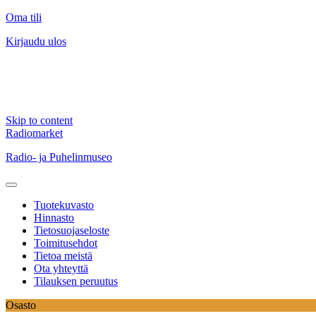
Oma tili
Kirjaudu ulos
Skip to content
Radiomarket
Radio- ja Puhelinmuseo
Tuotekuvasto
Hinnasto
Tietosuojaseloste
Toimitusehdot
Tietoa meistä
Ota yhteyttä
Tilauksen peruutus
Osasto