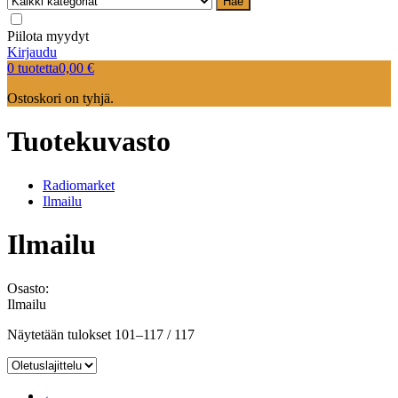
Hae
Piilota myydyt
Kirjaudu
0 tuotetta
0,00
€
Ostoskori on tyhjä.
Tuotekuvasto
Radiomarket
Ilmailu
Ilmailu
Osasto:
Ilmailu
Näytetään tulokset 101–117 / 117
←