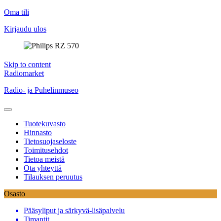
Oma tili
Kirjaudu ulos
Skip to content
Radiomarket
Radio- ja Puhelinmuseo
Tuotekuvasto
Hinnasto
Tietosuojaseloste
Toimitusehdot
Tietoa meistä
Ota yhteyttä
Tilauksen peruutus
Osasto
Pääsyliput ja särkyvä-lisäpalvelu
Timantit