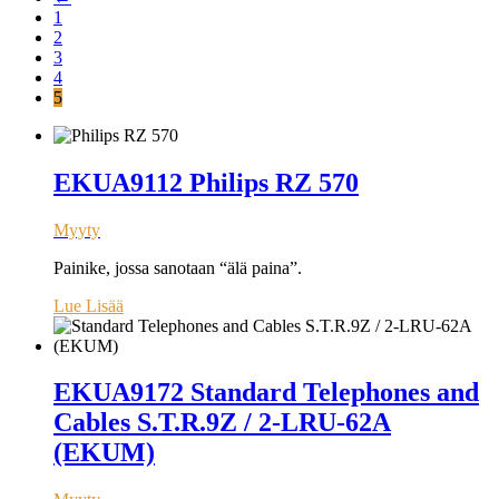
1
2
3
4
5
EKUA9112 Philips RZ 570
Myyty
Painike, jossa sanotaan “älä paina”.
Lue Lisää
EKUA9172 Standard Telephones and
Cables S.T.R.9Z / 2-LRU-62A
(EKUM)