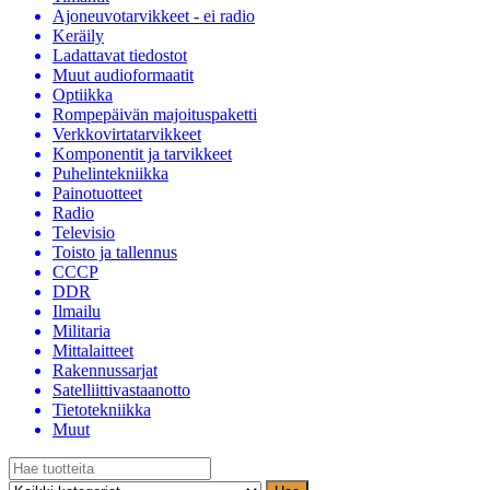
Ajoneuvotarvikkeet - ei radio
Keräily
Ladattavat tiedostot
Muut audioformaatit
Optiikka
Rompepäivän majoituspaketti
Verkkovirtatarvikkeet
Komponentit ja tarvikkeet
Puhelintekniikka
Painotuotteet
Radio
Televisio
Toisto ja tallennus
CCCP
DDR
Ilmailu
Militaria
Mittalaitteet
Rakennussarjat
Satelliittivastaanotto
Tietotekniikka
Muut