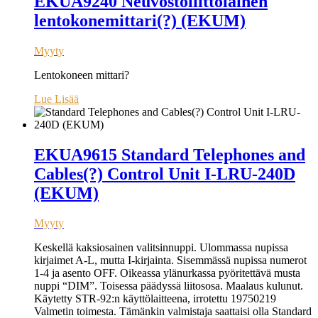
EKUA9240 Neuvostoliittolainen
lentokonemittari(?) (EKUM)
Myyty
Lentokoneen mittari?
Lue Lisää
EKUA9615 Standard Telephones and
Cables(?) Control Unit I-LRU-240D
(EKUM)
Myyty
Keskellä kaksiosainen valitsinnuppi. Ulommassa nupissa
kirjaimet A-L, mutta I-kirjainta. Sisemmässä nupissa numerot
1-4 ja asento OFF. Oikeassa ylänurkassa pyöritettävä musta
nuppi “DIM”. Toisessa päädyssä liitososa. Maalaus kulunut.
Käytetty STR-92:n käyttölaitteena, irrotettu 19750219
Valmetin toimesta. Tämänkin valmistaja saattaisi olla Standard