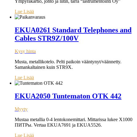
Ympyräkartio, johto ja liitin, tarra “lastrumentointi Oy”
Lue Lisää
EKUA0261 Standard Telephones and
Cables STR9Z/100V
Kysy hinta
Musta, metallikotelo. Pelti paikoin vääntynyt/väännetty.
Samankaltainen kuin STR9X.
Lue Lisää
EKUA2050 Tuntematon OTK 442
Myyty
Mustaa metallia 0-4 lentokonemittari. Mittarissa lukee X1000
ПИТРы. Vertaa EKUA7691 ja EKUA5526.
Lue Lisää