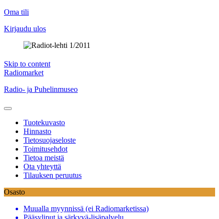
Oma tili
Kirjaudu ulos
Skip to content
Radiomarket
Radio- ja Puhelinmuseo
Tuotekuvasto
Hinnasto
Tietosuojaseloste
Toimitusehdot
Tietoa meistä
Ota yhteyttä
Tilauksen peruutus
Osasto
Muualla myynnissä (ei Radiomarketissa)
Pääsyliput ja särkyvä-lisäpalvelu