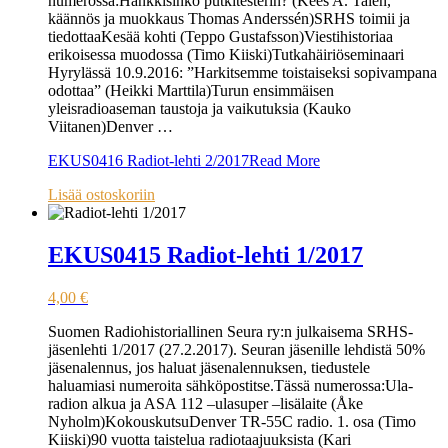
numerossa:Hankkisinko putkitesterin? (Kees A. Talen,
käännös ja muokkaus Thomas Anderssén)SRHS toimii ja
tiedottaaKesää kohti (Teppo Gustafsson)Viestihistoriaa
erikoisessa muodossa (Timo Kiiski)Tutkahäiriöseminaari
Hyrylässä 10.9.2016: ”Harkitsemme toistaiseksi sopivampana
odottaa” (Heikki Marttila)Turun ensimmäisen
yleisradioaseman taustoja ja vaikutuksia (Kauko
Viitanen)Denver …
EKUS0416 Radiot-lehti 2/2017
Read More
Lisää ostoskoriin
EKUS0415 Radiot-lehti 1/2017
4,00
€
Suomen Radiohistoriallinen Seura ry:n julkaisema SRHS-
jäsenlehti 1/2017 (27.2.2017). Seuran jäsenille lehdistä 50%
jäsenalennus, jos haluat jäsenalennuksen, tiedustele
haluamiasi numeroita sähköpostitse.Tässä numerossa:Ula-
radion alkua ja ASA 112 –ulasuper –lisälaite (Åke
Nyholm)KokouskutsuDenver TR-55C radio. 1. osa (Timo
Kiiski)90 vuotta taistelua radiotaajuuksista (Kari