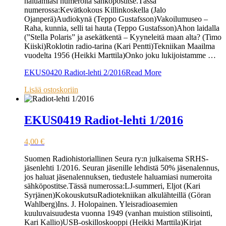
haluamiasi numeroita sähköpostitse.Tässä
numerossa:Kevätkokous Killinkoskella (Jalo
Ojanperä)Audiokynä (Teppo Gustafsson)Vakoilumuseo –
Raha, kunnia, selli tai hauta (Teppo Gustafsson)Ahon laidalla
(”Stella Polaris” ja asekätkentä – Kyyneleitä maan alta? (Timo
Kiiski)Roklotin radio-tarina (Kari Pentti)Tekniikan Maailma
vuodelta 1956 (Heikki Marttila)Onko joku lukijoistamme …
EKUS0420 Radiot-lehti 2/2016
Read More
Lisää ostoskoriin
EKUS0419 Radiot-lehti 1/2016
4,00
€
Suomen Radiohistoriallinen Seura ry:n julkaisema SRHS-
jäsenlehti 1/2016. Seuran jäsenille lehdistä 50% jäsenalennus,
jos haluat jäsenalennuksen, tiedustele haluamiasi numeroita
sähköpostitse.Tässä numerossa:LJ-summeri, Eljot (Kari
Syrjänen)KokouskutsuRadiotekniikan alkulähteillä (Göran
Wahlberg)Ins. J. Holopainen. Yleisradioasemien
kuuluvaisuudesta vuonna 1949 (vanhan muistion stilisointi,
Kari Kallio)USB-oskilloskooppi (Heikki Marttila)Kirjat