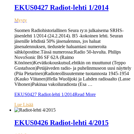
EKUS0427 Radiot-lehti 1/2014
Myyty
Suomen Radiohistoriallinen Seura ry:n julkaisema SRHS-
jäsenlehti 1/2014 (24.2.2014). B5 -kokoinen lehti. Seuran
jäsenille lehdistä 50% jäsenalennus, jos haluat
jäsenalennuksen, tiedustele haluamiasi numeroita
sähköpostitse.Tässä numerossa:Radio 50-luvulta. Philips
NovoSonic B6 SF 62A (Raimo
Könönen)KevätkokouskutsuLehtikin on muuttunut (Teppo
Gustafsson)Petäjäveden radio- ja puhelinmuseon uusi näyttely
(Piia Pietarinen)Radioteollisuutemme tuotannosta 1945-1954
(Kauko Viitanen)Hella Wuolijoki ja Lahden radioaalto (Lasse
Vihonen)Pakinaa vakoiluradiosta (Esa …
EKUS0427 Radiot-lehti 1/2014
Read More
Lue Lisää
EKUS0426 Radiot-lehti 4/2015