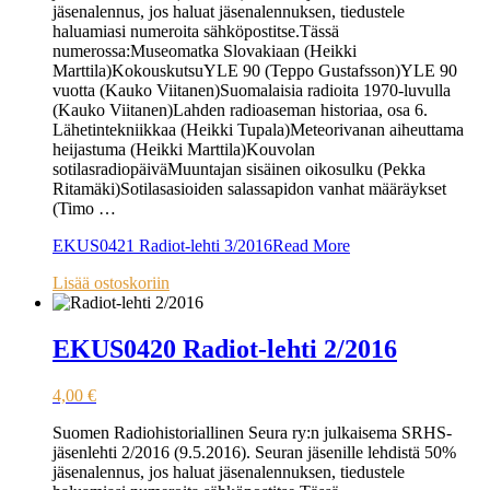
jäsenalennus, jos haluat jäsenalennuksen, tiedustele
haluamiasi numeroita sähköpostitse.Tässä
numerossa:Museomatka Slovakiaan (Heikki
Marttila)KokouskutsuYLE 90 (Teppo Gustafsson)YLE 90
vuotta (Kauko Viitanen)Suomalaisia radioita 1970-luvulla
(Kauko Viitanen)Lahden radioaseman historiaa, osa 6.
Lähetintekniikkaa (Heikki Tupala)Meteorivanan aiheuttama
heijastuma (Heikki Marttila)Kouvolan
sotilasradiopäiväMuuntajan sisäinen oikosulku (Pekka
Ritamäki)Sotilasasioiden salassapidon vanhat määräykset
(Timo …
EKUS0421 Radiot-lehti 3/2016
Read More
Lisää ostoskoriin
EKUS0420 Radiot-lehti 2/2016
4,00
€
Suomen Radiohistoriallinen Seura ry:n julkaisema SRHS-
jäsenlehti 2/2016 (9.5.2016). Seuran jäsenille lehdistä 50%
jäsenalennus, jos haluat jäsenalennuksen, tiedustele