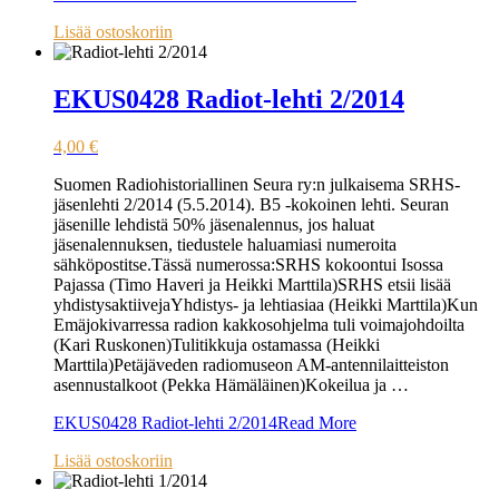
Lisää ostoskoriin
EKUS0428 Radiot-lehti 2/2014
4,00
€
Suomen Radiohistoriallinen Seura ry:n julkaisema SRHS-
jäsenlehti 2/2014 (5.5.2014). B5 -kokoinen lehti. Seuran
jäsenille lehdistä 50% jäsenalennus, jos haluat
jäsenalennuksen, tiedustele haluamiasi numeroita
sähköpostitse.Tässä numerossa:SRHS kokoontui Isossa
Pajassa (Timo Haveri ja Heikki Marttila)SRHS etsii lisää
yhdistysaktiivejaYhdistys- ja lehtiasiaa (Heikki Marttila)Kun
Emäjokivarressa radion kakkosohjelma tuli voimajohdoilta
(Kari Ruskonen)Tulitikkuja ostamassa (Heikki
Marttila)Petäjäveden radiomuseon AM-antennilaitteiston
asennustalkoot (Pekka Hämäläinen)Kokeilua ja …
EKUS0428 Radiot-lehti 2/2014
Read More
Lisää ostoskoriin