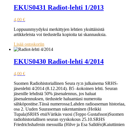
EKUS0431 Radiot-lehti 1/2013
4,00
€
Loppuunmyydyksi merkittyjen lehtien yksittäisistä
artikkeleista voi tiedustella kopioita tai skannauksia.
Lisää ostoskoriin
EKUS0430 Radiot-lehti 4/2014
4,00
€
Suomen Radiohistoriallinen Seura ry:n julkaisema SRHS-
jäsenlehti 4/2014 (8.12.2014). B5 -kokoinen lehti. Seuran
jäsenille lehdistä 50% jäsenalennus, jos haluat
jäsenalennuksen, tiedustele haluamiasi numeroita
sähköpostitse.Tässä numerossa:Lahden radioaseman historiaa,
osa 2. Uuden Suuraseman rakentaminen (Heikki
Tupala)SRHS etsiiVärikäs vuosi (Teppo Gustafsson)Suomen
radiohistoriallisen seuran syyskokous 25.10.SRHS
Friedrichshafenin messuilla (Hilve ja Esa Salldén)Kaiuttimien