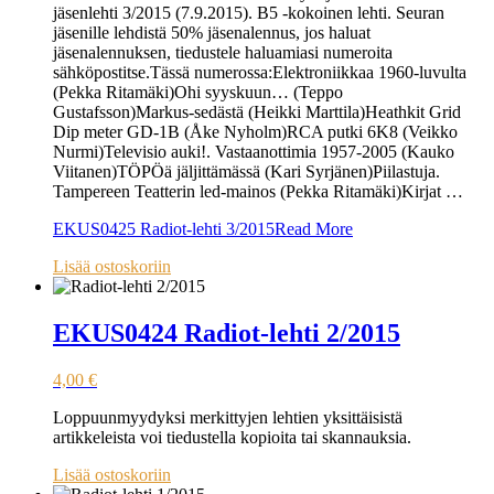
jäsenlehti 3/2015 (7.9.2015). B5 -kokoinen lehti. Seuran
jäsenille lehdistä 50% jäsenalennus, jos haluat
jäsenalennuksen, tiedustele haluamiasi numeroita
sähköpostitse.Tässä numerossa:Elektroniikkaa 1960-luvulta
(Pekka Ritamäki)Ohi syyskuun… (Teppo
Gustafsson)Markus-sedästä (Heikki Marttila)Heathkit Grid
Dip meter GD-1B (Åke Nyholm)RCA putki 6K8 (Veikko
Nurmi)Televisio auki!. Vastaanottimia 1957-2005 (Kauko
Viitanen)TÖPÖä jäljittämässä (Kari Syrjänen)Piilastuja.
Tampereen Teatterin led-mainos (Pekka Ritamäki)Kirjat …
EKUS0425 Radiot-lehti 3/2015
Read More
Lisää ostoskoriin
EKUS0424 Radiot-lehti 2/2015
4,00
€
Loppuunmyydyksi merkittyjen lehtien yksittäisistä
artikkeleista voi tiedustella kopioita tai skannauksia.
Lisää ostoskoriin