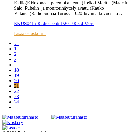
Kallio)Kidekoneen parempi antenni (Heikki Marttila)Made in
Salo. Puhelin- ja monitorinäyttely avattu (Kauko
Viitanen)Radiopuuhaa Turussa 1920-luvun alkuvuosina …
EKUS0415 Radiot-lehti 1/2017
Read More
Lisää ostoskoriin
←
1
2
3
…
18
19
20
21
22
23
24
→