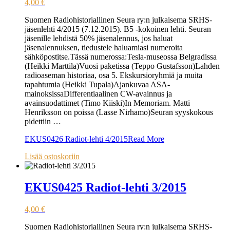
4,00
€
Suomen Radiohistoriallinen Seura ry:n julkaisema SRHS-
jäsenlehti 4/2015 (7.12.2015). B5 -kokoinen lehti. Seuran
jäsenille lehdistä 50% jäsenalennus, jos haluat
jäsenalennuksen, tiedustele haluamiasi numeroita
sähköpostitse.Tässä numerossa:Tesla-museossa Belgradissa
(Heikki Marttila)Vuosi paketissa (Teppo Gustafsson)Lahden
radioaseman historiaa, osa 5. Ekskursioryhmiä ja muita
tapahtumia (Heikki Tupala)Ajankuvaa ASA-
mainoksissaDifferentiaalinen CW-avainnus ja
avainsuodattimet (Timo Kiiski)In Memoriam. Matti
Henriksson on poissa (Lasse Nirhamo)Seuran syyskokous
pidettiin …
EKUS0426 Radiot-lehti 4/2015
Read More
Lisää ostoskoriin
EKUS0425 Radiot-lehti 3/2015
4,00
€
Suomen Radiohistoriallinen Seura ry:n julkaisema SRHS-