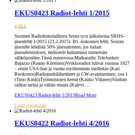
EKUS0423 Radiot-lehti 1/2015
4,00
€
Suomen Radiohistoriallinen Seura ry:n julkaisema SRHS-
jäsenlehti 1/2015 (23.2.2015). B5 -kokoinen lehti. Seuran
jäsenille lehdistä 50% jäsenalennus, jos haluat
jäsenalennuksen, tiedustele haluamiasi numeroita
sähköpostitse.Tässä numerossa:Matkaradio Telefunken
Bajazzo (Raimo Könönen)Verkkoradiot tulivat vuonna 1927
– ensin USA:han ja vuotta myöhemmin meillekin (Kari
Ruokonen)Radioputkilähettimet ja CW-avaintaminen, osa 1
(Timo Kiiski)Työmuistojen keruu (Kauko Viitanen)Vanhan
radion tarina ja vähän muuta (Kalevi …
EKUS0423 Radiot-lehti 1/2015
Read More
Lisää ostoskoriin
EKUS0422 Radiot-lehti 4/2016