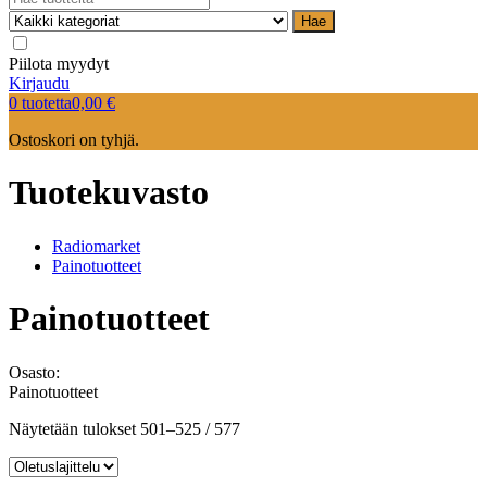
Hae
Piilota myydyt
Kirjaudu
0 tuotetta
0,00
€
Ostoskori on tyhjä.
Tuotekuvasto
Radiomarket
Painotuotteet
Painotuotteet
Osasto:
Painotuotteet
Näytetään tulokset 501–525 / 577