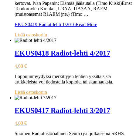
kertovat. Ivan Papanin: Elämää jäälautalla (Timo Kiiski)Ernst
Teodorovich Krenkel, U3AA, UA3AA, RAEM
(muistoasemat R1AEM jne.) (Timo …
EKUS0419 Radiot-lehti 1/2016
Read More
Lisää ostoskoriin
EKUS0418 Radiot-lehti 4/2017
4,00
€
Loppuunmyydyksi merkittyjen lehtien yksittäisistä
artikkeleista voi tiedustella kopioita tai skannauksia.
Lisää ostoskoriin
EKUS0417 Radiot-lehti 3/2017
4,00
€
Suomen Radiohistoriallinen Seura ry:n julkaisema SRHS-