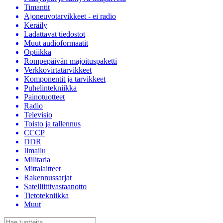
Timantit
Ajoneuvotarvikkeet - ei radio
Keräily
Ladattavat tiedostot
Muut audioformaatit
Optiikka
Rompepäivän majoituspaketti
Verkkovirtatarvikkeet
Komponentit ja tarvikkeet
Puhelintekniikka
Painotuotteet
Radio
Televisio
Toisto ja tallennus
CCCP
DDR
Ilmailu
Militaria
Mittalaitteet
Rakennussarjat
Satelliittivastaanotto
Tietotekniikka
Muut