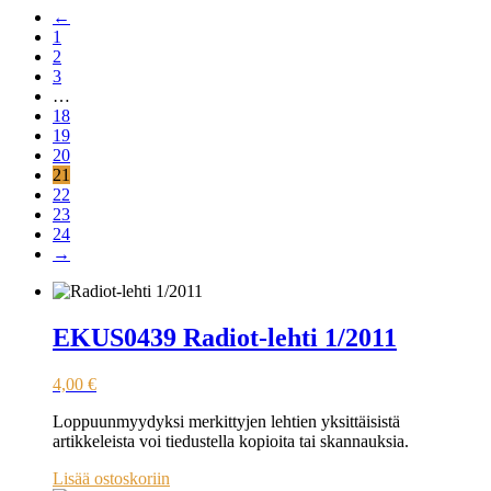
←
1
2
3
…
18
19
20
21
22
23
24
→
EKUS0439 Radiot-lehti 1/2011
4,00
€
Loppuunmyydyksi merkittyjen lehtien yksittäisistä
artikkeleista voi tiedustella kopioita tai skannauksia.
Lisää ostoskoriin