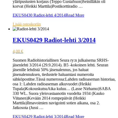
yläripustusten korjaus (Teppo Gustafsson)Seinilläkin oli
korvat (Heikki Marttila)Postikorttiradio …
EKUS0430 Radiot-lehti 4/2014
Read More
Lisää ostoskoriin
EKUS0429 Radiot-lehti 3/2014
4,00
€
Suomen Radiohistoriallinen Seura ry:n julkaisema SRHS-
jäsenlehti 3/2014 (29.9.2014). B5 -kokoinen lehti. Seuran
jäsenille lehdistä 50% jäsenalennus, jos haluat
jäsenalennuksen, tiedustele haluamiasi numeroita
sähköpostitse.Tässä numerossa:Lahden radioaseman historiaa,
osa 1: Lahden radioaseman alkuvuodet (Heikki
Tupala)KokouskutsuAika kuluu… (Lasse Nirhamo)SABA
330 WL. Suora yleisvastaanotin vuodelta 1934 (Kauko
Viitanen)Kevään 2014 rompepäivät (Heikki
Marttila)Ilmavoimien navigointi sotien aikana, osa 2.
Jatkosota (Jussi …
EKUS0429 Radiot-lehti 3/2014
Read More