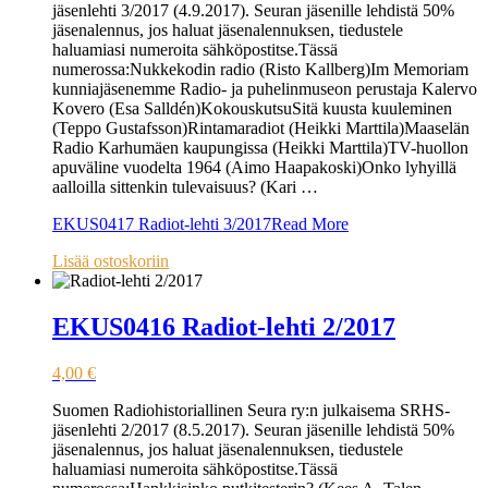
jäsenlehti 3/2017 (4.9.2017). Seuran jäsenille lehdistä 50%
jäsenalennus, jos haluat jäsenalennuksen, tiedustele
haluamiasi numeroita sähköpostitse.Tässä
numerossa:Nukkekodin radio (Risto Kallberg)Im Memoriam
kunniajäsenemme Radio- ja puhelinmuseon perustaja Kalervo
Kovero (Esa Salldén)KokouskutsuSitä kuusta kuuleminen
(Teppo Gustafsson)Rintamaradiot (Heikki Marttila)Maaselän
Radio Karhumäen kaupungissa (Heikki Marttila)TV-huollon
apuväline vuodelta 1964 (Aimo Haapakoski)Onko lyhyillä
aalloilla sittenkin tulevaisuus? (Kari …
EKUS0417 Radiot-lehti 3/2017
Read More
Lisää ostoskoriin
EKUS0416 Radiot-lehti 2/2017
4,00
€
Suomen Radiohistoriallinen Seura ry:n julkaisema SRHS-
jäsenlehti 2/2017 (8.5.2017). Seuran jäsenille lehdistä 50%
jäsenalennus, jos haluat jäsenalennuksen, tiedustele
haluamiasi numeroita sähköpostitse.Tässä