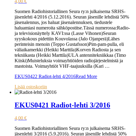
4,00
€
Suomen Radiohistoriallinen Seura ry:n julkaisema SRHS-
jäsenlehti 4/2016 (5.12.2016). Seuran jäsenille lehdistä 50%
jäsenalennus, jos haluat jäsenalennuksen, tiedustele
haluamiasi numeroita sähköpostitse.Tässä numerossa:Radio-
ja televisionäyttely KAVI:ssa (Lasse Vihonen)Seuran
syyskokous pidettiin Kouvolassa (Jalo Ojanperä)Lähes
perinteisin menoin (Teppo Gustafsson)Pim-pam-pulla, eli
väliaikamerkki (Heikki Marttila)Korven Radiosta ja sen
tekniikasta (Heikki Marttila)ULA antennitekniikkaa (Timo
Kiiski)Muisteluksia voimayhtiöiden radiojärjestelmistä ja
mastoista. Voimayhtiöt VHF-taajuuksilla (Kari …
EKUS0422 Radiot-lehti 4/2016
Read More
Lisää ostoskoriin
EKUS0421 Radiot-lehti 3/2016
4,00
€
Suomen Radiohistoriallinen Seura ry:n julkaisema SRHS-
jäsenlehti 3/2016 (5.9.2016). Seuran jäsenille lehdistä 50%