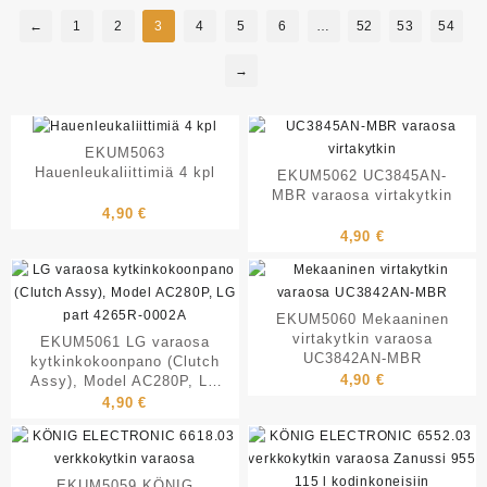
←
1
2
3
4
5
6
…
52
53
54
→
EKUM5063
Hauenleukaliittimiä 4 kpl
EKUM5062 UC3845AN-
MBR varaosa virtakytkin
4,90
€
4,90
€
EKUM5060 Mekaaninen
virtakytkin varaosa
EKUM5061 LG varaosa
UC3842AN-MBR
kytkinkokoonpano (Clutch
4,90
€
Assy), Model AC280P, LG
part 4265R-0002A
4,90
€
EKUM5059 KÖNIG