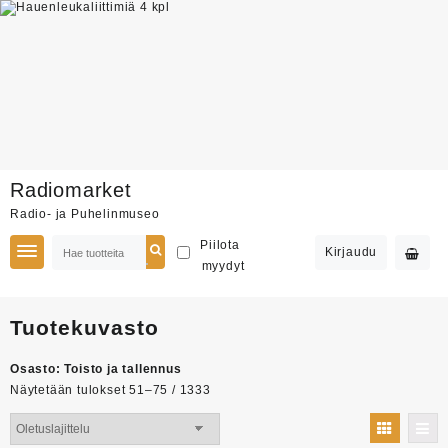
Skip
Radiomarket
to
Radio- ja Puhelinmuseo
content
Piilota
Kirjaudu
myydyt
Tuotekuvasto
Osasto:
Toisto ja tallennus
Näytetään tulokset 51–75 / 1333