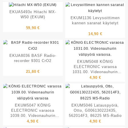
EKUA5493x Hitachi MX-
W50 (EKUM)
EKUM1136 Levysoittimen
kannen saranat käytetyt
59,90
€
14,90
€
EKUA8036 BASF Radio-
recorder 9301 CrO2
EKUM5048 KÖNIG
ELECTRONIC varaosa
21,80
€
1031.00. Videonauhurin
välipyörä varaosa.
4,90
€
EKUM5047 KÖNIG
EKUM5046 Latauspyörä,
ELECTRONIC varaosa
Otto, G006130222435,
1039.00. Videonauhurin
562014F3, 86225 MS-Radio
välipyörä varaosa
4,90
€
4,90
€