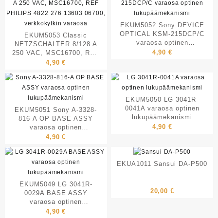
EKUM5052 Sony DEVICE
OPTICAL KSM-215DCP/C
EKUM5053 Classic
varaosa optinen
NETZSCHALTER 8/128 A
lukupäämekanismi
4,90
€
250 VAC, MSC16700, REF
PHILIPS 4822 276 13603
4,90
€
06700, verkkokytkin
varaosa
EKUM5050 LG 3041R-
0041A varaosa optinen
EKUM5051 Sony A-3328-
lukupäämekanismi
816-A OP BASE ASSY
4,90
€
varaosa optinen
lukupäämekanismi
4,90
€
EKUA1011 Sansui DA-P500
EKUM5049 LG 3041R-
20,00
€
0029A BASE ASSY
varaosa optinen
lukupäämekanismi
4,90
€