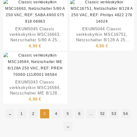
EKUM5045 Classic
EKUM5044 Classic
verkkokytkin MSC16663,
verkkokytkin MSC16751,
Netzschalter 5/80 A 250
Netzschalter 8/128 A 250
VAC, REF: SABA 4900 075
VAC, REF: Philips 4822
4,90
€
4,90
€
918 06663
276 14024
EKUM5043 Classic
verkkokytkin MSC16584,
Netzschalter ME 8/128A
250 VAC, REF: PREH
4,90
€
70060-111/0001 06584
←
1
2
3
4
5
6
…
52
53
54
→