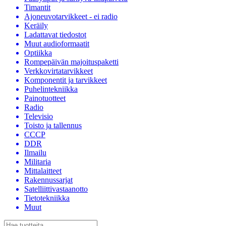
Timantit
Ajoneuvotarvikkeet - ei radio
Keräily
Ladattavat tiedostot
Muut audioformaatit
Optiikka
Rompepäivän majoituspaketti
Verkkovirtatarvikkeet
Komponentit ja tarvikkeet
Puhelintekniikka
Painotuotteet
Radio
Televisio
Toisto ja tallennus
CCCP
DDR
Ilmailu
Militaria
Mittalaitteet
Rakennussarjat
Satelliittivastaanotto
Tietotekniikka
Muut