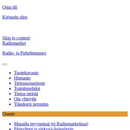
Oma tili
Kirjaudu ulos
Skip to content
Radiomarket
Radio- ja Puhelinmuseo
Tuotekuvasto
Hinnasto
Tietosuojaseloste
Toimitusehdot
Tietoa meistä
Ota yhteyttä
Tilauksen peruutus
Osasto
Muualla myynnissä (ei Radiomarketissa)
Pääsyliput ja särkyvä-lisäpalvelu