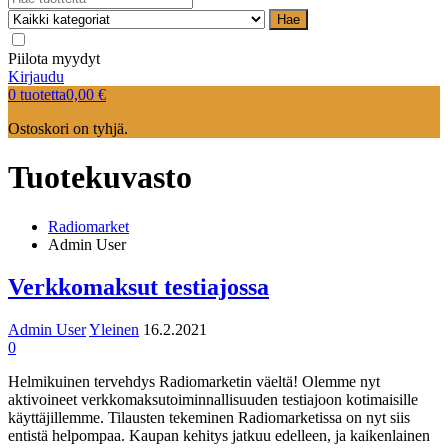
Hae
Piilota myydyt
Kirjaudu
0 tuotetta
0,00
€
Ostoskori on tyhjä.
Tuotekuvasto
Radiomarket
Admin User
Verkkomaksut testiajossa
Admin User
Yleinen
16.2.2021
0
Helmikuinen tervehdys Radiomarketin väeltä! Olemme nyt
aktivoineet verkkomaksutoiminnallisuuden testiajoon kotimaisille
käyttäjillemme. Tilausten tekeminen Radiomarketissa on nyt siis
entistä helpompaa. Kaupan kehitys jatkuu edelleen, ja kaikenlainen