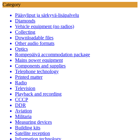
Category
Pääsyliput ja särkyvä-lisäpalvelu
Diamonds
Vehicle equipment (no radios)
Collecting
Downloadable files
Other audio formats
Optics
Rompepäivä accommodation package
Mains power equipment
Components and supplies
Telephone technology
Printed matter
Radio
Television
Playback and recording
CCCP
DDR
Aviation
Militaria
Measuring devices
Building kits
Satellite reception
Information technology