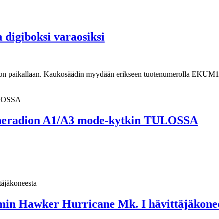
digiboksi varaosiksi
y on paikallaan. Kaukosäädin myydään erikseen tuotenumerolla EKUM1
neradion A1/A3 mode-kytkin TULOSSA
in Hawker Hurricane Mk. I hävittäjäkone