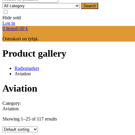
Search
Hide sold
Log in
0 items
0,00
€
Ostoskori on tyhjä.
Product gallery
Radiomarket
Aviation
Aviation
Category:
Aviation
Showing 1–25 of 117 results