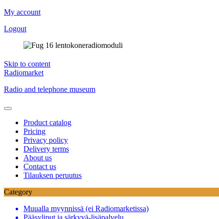
My account
Logout
Skip to content
Radiomarket
Radio and telephone museum
Product catalog
Pricing
Privacy policy
Delivery terms
About us
Contact us
Tilauksen peruutus
Category
Muualla myynnissä (ei Radiomarketissa)
Pääsyliput ja särkyvä-lisäpalvelu