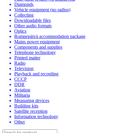
Diamonds
Vehicle equipment (no radios)
Collecting
Downloadable files
Other audio formats
Optics
Rompepäivä accommodation package
Mains power equipment
Components and supplies
Telephone technology
Printed matter
Radio
Television
Playback and recording
CCCP
DDR
Aviation
Militaria
Measuring devices
Building kits
Satellite reception
Information technology
Other