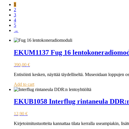
1
2
3
4
5
→
EKUM1137 Fug 16 lentokoneradiomod
390,00
€
Entisöinti kesken, näyttää täydelliseltä. Museoidaan loppujen 
Add to cart
EKUB1058 Interflug rintaneula DDR:n 
12,90
€
Kirjetoimitustuotteita kannattaa tilata kerralla useampiakin, lis