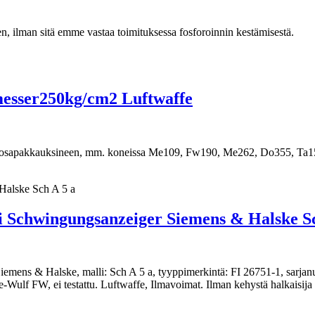
en, ilman sitä emme vastaa toimituksessa fosforoinnin kestämisestä.
esser250kg/cm2 Luftwaffe
 varaosapakkauksineen, mm. koneissa Me109, Fw190, Me262, Do355, Ta
Schwingungsanzeiger Siemens & Halske Sc
iemens & Halske, malli: Sch A 5 a, tyyppimerkintä: FI 26751-1, sarjanu
Wulf FW, ei testattu. Luftwaffe, Ilmavoimat. Ilman kehystä halkaisij