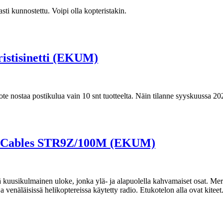
sti kunnostettu. Voipi olla kopteristakin.
stisinetti (EKUM)
tuote nostaa postikulua vain 10 snt tuotteelta. Näin tilanne syyskuussa 2
d Cables STR9Z/100M (EKUM)
ä kuusikulmainen uloke, jonka ylä- ja alapuolella kahvamaiset osat. 
näläisissä helikoptereissa käytetty radio. Etukotelon alla ovat kiteet