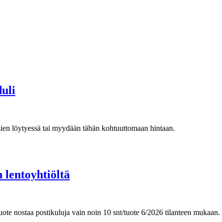
uli
osien löytyessä tai myydään tähän kohtuuttomaan hintaan.
lentoyhtiöltä
ätuote nostaa postikuluja vain noin 10 snt/tuote 6/2026 tilanteen mukaan.