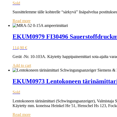
Sold
Suosittelemme tälle kohteelle “särkyvä” lisäpalvelua postitukse
Read more
EKUM0979 FI30496 Sauerstoffdruckm
114,90
€
Gerät -Nr. 10-103A. Käytetty happipainemittari sota-ajalta
Add to cart
EKUM0973 Lentokoneen tärinämittari 
Sold
Lentokoneen tärinämittari (Schwingungsanzeiger), Valmistaja S
Käytetty mm. koneissa Heinkel He 51, Henschel Hs 123, Focke-
Read more