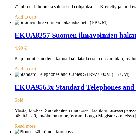
75 ohmin liitinboksi sähköisellä ohjauksella. Käytetty ja luultava
Add to cart
EKUA8257 Suomen ilmavoimien hakari
4,90
€
Kirjetoimitustuotteita kannattaa tilata kerralla useampikin, lisä
Add to cart
EKUA9563x Standard Telephones an
Sold
Musta, kookas. Suorakaiteen muotoisen laatikon toisessa pääss
hävittäjästä, myöhemmin myös mm. Fouga Magister -koneissa ja ve
Read more