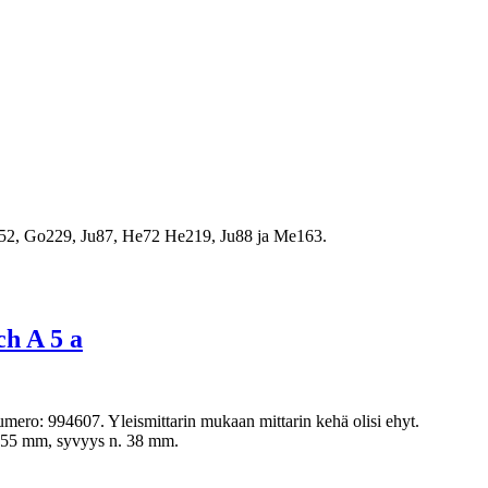
152, Go229, Ju87, He72 He219, Ju88 ja Me163.
h A 5 a
mero: 994607. Yleismittarin mukaan mittarin kehä olisi ehyt.
a 55 mm, syvyys n. 38 mm.