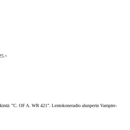
025.<
Merkintä: ”C. OF A. WR 421”. Lentokoneradio alunperin Vampire-
.