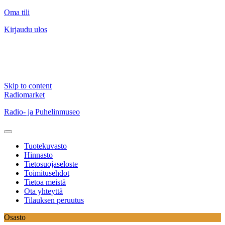
Oma tili
Kirjaudu ulos
Skip to content
Radiomarket
Radio- ja Puhelinmuseo
Tuotekuvasto
Hinnasto
Tietosuojaseloste
Toimitusehdot
Tietoa meistä
Ota yhteyttä
Tilauksen peruutus
Osasto