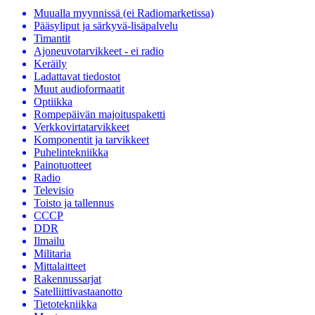
Muualla myynnissä (ei Radiomarketissa)
Pääsyliput ja särkyvä-lisäpalvelu
Timantit
Ajoneuvotarvikkeet - ei radio
Keräily
Ladattavat tiedostot
Muut audioformaatit
Optiikka
Rompepäivän majoituspaketti
Verkkovirtatarvikkeet
Komponentit ja tarvikkeet
Puhelintekniikka
Painotuotteet
Radio
Televisio
Toisto ja tallennus
CCCP
DDR
Ilmailu
Militaria
Mittalaitteet
Rakennussarjat
Satelliittivastaanotto
Tietotekniikka