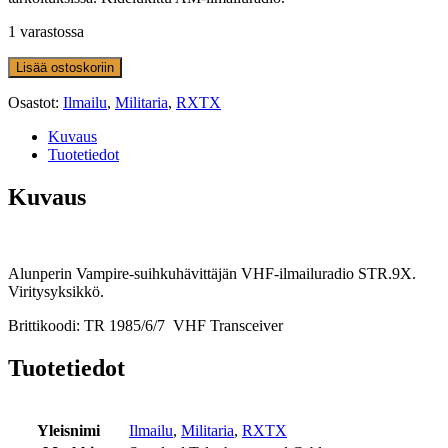
1 varastossa
Lisää ostoskoriin
Osastot:
Ilmailu
,
Militaria
,
RXTX
Kuvaus
Tuotetiedot
Kuvaus
Alunperin Vampire-suihkuhävittäjän VHF-ilmailuradio STR.9X.
Viritysyksikkö.
Brittikoodi: TR 1985/6/7 VHF Transceiver
Tuotetiedot
Yleisnimi
Ilmailu
,
Militaria
,
RXTX