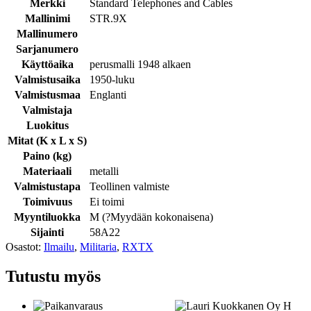
Merkki
Standard Telephones and Cables
Mallinimi
STR.9X
Mallinumero
Sarjanumero
Käyttöaika
perusmalli 1948 alkaen
Valmistusaika
1950-luku
Valmistusmaa
Englanti
Valmistaja
Luokitus
Mitat (K x L x S)
Paino (kg)
Materiaali
metalli
Valmistustapa
Teollinen valmiste
Toimivuus
Ei toimi
Myyntiluokka
M (
?
Myydään kokonaisena
)
Sijainti
58A22
Osastot:
Ilmailu
,
Militaria
,
RXTX
Tutustu myös