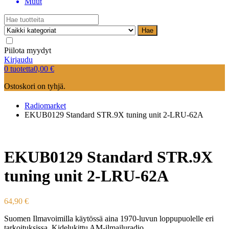
Muut
Hae
Piilota myydyt
Kirjaudu
0 tuotetta
0,00
€
Ostoskori on tyhjä.
Radiomarket
EKUB0129 Standard STR.9X tuning unit 2-LRU-62A
EKUB0129 Standard STR.9X
tuning unit 2-LRU-62A
64,90
€
Suomen Ilmavoimilla käytössä aina 1970-luvun loppupuolelle eri
tarkoituksissa. Kidelukittu AM-ilmailuradio.