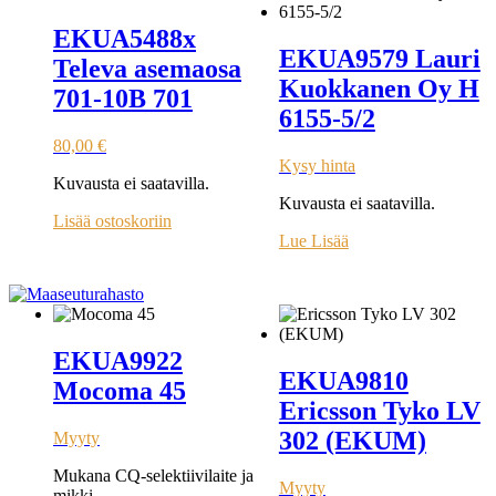
EKUA5488x
EKUA9579 Lauri
Televa asemaosa
Kuokkanen Oy H
701-10B 701
6155-5/2
80,00
€
Kysy hinta
Kuvausta ei saatavilla.
Kuvausta ei saatavilla.
Lisää ostoskoriin
Lue Lisää
EKUA9922
EKUA9810
Mocoma 45
Ericsson Tyko LV
302 (EKUM)
Myyty
Mukana CQ-selektiivilaite ja
Myyty
mikki