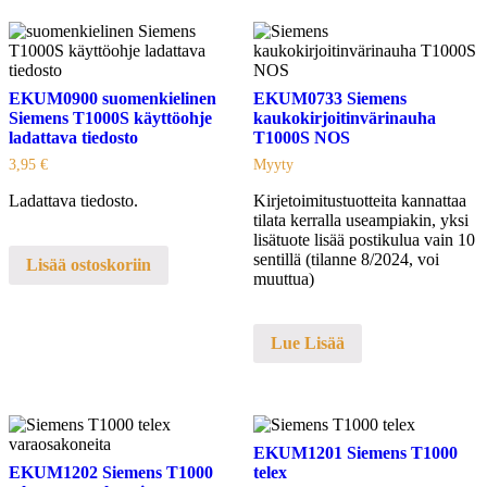
EKUM0900 suomenkielinen
EKUM0733 Siemens
Siemens T1000S käyttöohje
kaukokirjoitinvärinauha
ladattava tiedosto
T1000S NOS
3,95
€
Myyty
Ladattava tiedosto.
Kirjetoimitustuotteita kannattaa
tilata kerralla useampiakin, yksi
lisätuote lisää postikulua vain 10
sentillä (tilanne 8/2024, voi
Lisää ostoskoriin
muuttua)
Lue Lisää
EKUM1201 Siemens T1000
EKUM1202 Siemens T1000
telex