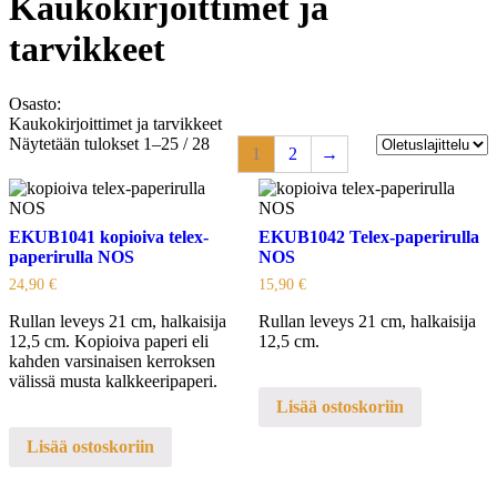
Kaukokirjoittimet ja
tarvikkeet
Osasto:
Kaukokirjoittimet ja tarvikkeet
Näytetään tulokset 1–25 / 28
1
2
→
EKUB1041 kopioiva telex-
EKUB1042 Telex-paperirulla
paperirulla NOS
NOS
24,90
€
15,90
€
Rullan leveys 21 cm, halkaisija
Rullan leveys 21 cm, halkaisija
12,5 cm. Kopioiva paperi eli
12,5 cm.
kahden varsinaisen kerroksen
välissä musta kalkkeeripaperi.
Lisää ostoskoriin
Lisää ostoskoriin