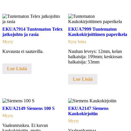
EKUA7914 Tuntematon Telex
EKUA7999 Tuntematon
jatkojohto ja rasia
Kaukokirjoittimen paperikela
Myyty
Kysy hinta
Kuvausta ei saatavilla.
Nauhan leveys: 12mm, kelan
halkaisija: 199mm; keskiosan
halkaisija: 53mm
Lue Lisää
Lue Lisää
EKUA2149 Siemens 100 S
EKUA2147 Siemens
Kaukokirjoitin
Myyty
Myyty
Vaaleanruskea. Ei kuvan
kaukokirjoitin, mutta
Vaaleanharmaa.