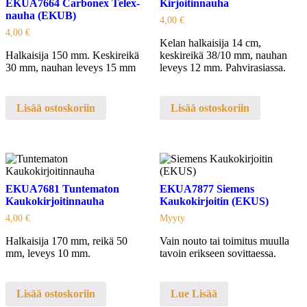
EKUA7664 Carbonex Telex-
Kirjoitinnauha
nauha (EKUB)
4,00
€
4,00
€
Kelan halkaisija 14 cm,
Halkaisija 150 mm. Keskireikä
keskireikä 38/10 mm, nauhan
30 mm, nauhan leveys 15 mm
leveys 12 mm. Pahvirasiassa.
Lisää ostoskoriin
Lisää ostoskoriin
EKUA7681 Tuntematon
EKUA7877 Siemens
Kaukokirjoitinnauha
Kaukokirjoitin (EKUS)
4,00
€
Myyty
Halkaisija 170 mm, reikä 50
Vain nouto tai toimitus muulla
mm, leveys 10 mm.
tavoin erikseen sovittaessa.
Lisää ostoskoriin
Lue Lisää