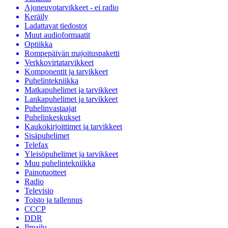
Ajoneuvotarvikkeet - ei radio
Keräily
Ladattavat tiedostot
Muut audioformaatit
Optiikka
Rompepäivän majoituspaketti
Verkkovirtatarvikkeet
Komponentit ja tarvikkeet
Puhelintekniikka
Matkapuhelimet ja tarvikkeet
Lankapuhelimet ja tarvikkeet
Puhelinvastaajat
Puhelinkeskukset
Kaukokirjoittimet ja tarvikkeet
Sisäpuhelimet
Telefax
Yleisöpuhelimet ja tarvikkeet
Muu puhelintekniikka
Painotuotteet
Radio
Televisio
Toisto ja tallennus
CCCP
DDR
Ilmailu