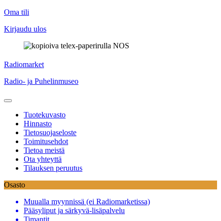
Oma tili
Kirjaudu ulos
Skip
Radiomarket
to
Radio- ja Puhelinmuseo
content
Tuotekuvasto
Hinnasto
Tietosuojaseloste
Toimitusehdot
Tietoa meistä
Ota yhteyttä
Tilauksen peruutus
Osasto
Muualla myynnissä (ei Radiomarketissa)
Pääsyliput ja särkyvä-lisäpalvelu
Timantit