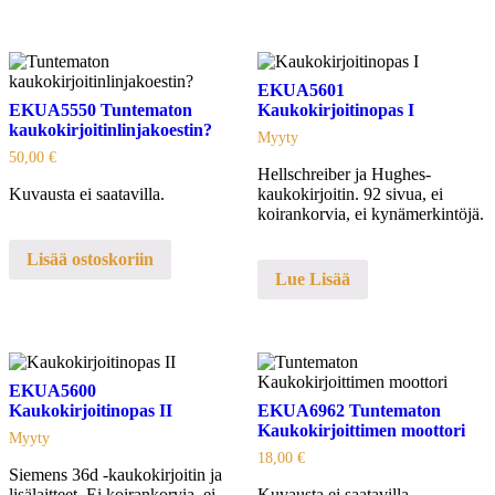
EKUA5601
EKUA5550 Tuntematon
Kaukokirjoitinopas I
kaukokirjoitinlinjakoestin?
Myyty
50,00
€
Hellschreiber ja Hughes-
Kuvausta ei saatavilla.
kaukokirjoitin. 92 sivua, ei
koirankorvia, ei kynämerkintöjä.
Lisää ostoskoriin
Lue Lisää
EKUA5600
Kaukokirjoitinopas II
EKUA6962 Tuntematon
Kaukokirjoittimen moottori
Myyty
18,00
€
Siemens 36d -kaukokirjoitin ja
lisälaitteet. Ei koirankorvia, ei
Kuvausta ei saatavilla.