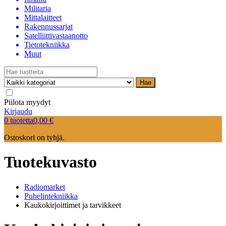
Militaria
Mittalaitteet
Rakennussarjat
Satelliittivastaanotto
Tietotekniikka
Muut
Hae
Piilota myydyt
Kirjaudu
0 tuotetta
0,00
€
Ostoskori on tyhjä.
Tuotekuvasto
Radiomarket
Puhelintekniikka
Kaukokirjoittimet ja tarvikkeet