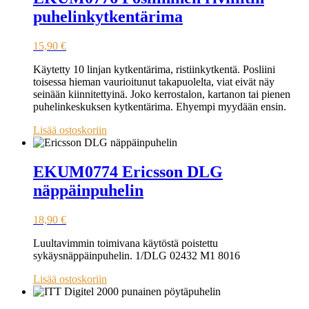
puhelinkytkentärima
15,90
€
Käytetty 10 linjan kytkentärima, ristiinkytkentä. Posliini
toisessa hieman vaurioitunut takapuolelta, viat eivät näy
seinään kiinnitettyinä. Joko kerrostalon, kartanon tai pienen
puhelinkeskuksen kytkentärima. Ehyempi myydään ensin.
Lisää ostoskoriin
EKUM0774 Ericsson DLG
näppäinpuhelin
18,90
€
Luultavimmin toimivana käytöstä poistettu
sykäysnäppäinpuhelin. 1/DLG 02432 M1 8016
Lisää ostoskoriin