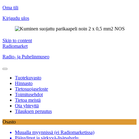
Oma tili
Kirjaudu ulos
Skip to content
Radiomarket
Radio- ja Puhelinmuseo
Tuotekuvasto
Hinnasto
Tietosuojaseloste
Toimitusehdot
Tietoa meistä
Ota yhteyttä
Tilauksen peruutus
Osasto
Muualla myynnissä (ei Radiomarketissa)
Pääsyliput ja särkyvä-lisäpalvelu