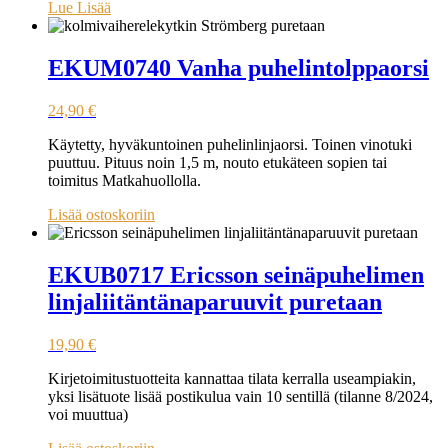
Lue Lisää
EKUM0740 Vanha puhelintolppaorsi
24,90
€
Käytetty, hyväkuntoinen puhelinlinjaorsi. Toinen vinotuki
puuttuu. Pituus noin 1,5 m, nouto etukäteen sopien tai
toimitus Matkahuollolla.
Lisää ostoskoriin
EKUB0717 Ericsson seinäpuhelimen
linjaliitäntänaparuuvit puretaan
19,90
€
Kirjetoimitustuotteita kannattaa tilata kerralla useampiakin,
yksi lisätuote lisää postikulua vain 10 sentillä (tilanne 8/2024,
voi muuttua)