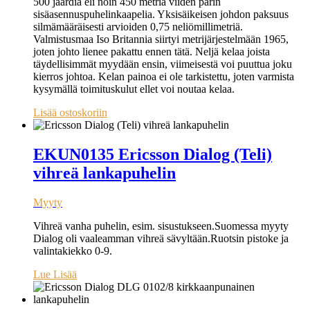
500 jaardia eli noin 450 metriä viiden parin
sisäasennuspuhelinkaapelia. Yksisäikeisen johdon paksuus
silmämääräisesti arvioiden 0,75 neliömillimetriä.
Valmistusmaa Iso Britannia siirtyi metrijärjestelmään 1965,
joten johto lienee pakattu ennen tätä. Neljä kelaa joista
täydellisimmät myydään ensin, viimeisestä voi puuttua joku
kierros johtoa. Kelan painoa ei ole tarkistettu, joten varmista
kysymällä toimituskulut ellet voi noutaa kelaa.
Lisää ostoskoriin
EKUN0135 Ericsson Dialog (Teli)
vihreä lankapuhelin
Myyty
Vihreä vanha puhelin, esim. sisustukseen.Suomessa myyty
Dialog oli vaaleamman vihreä sävyltään.Ruotsin pistoke ja
valintakiekko 0-9.
Lue Lisää