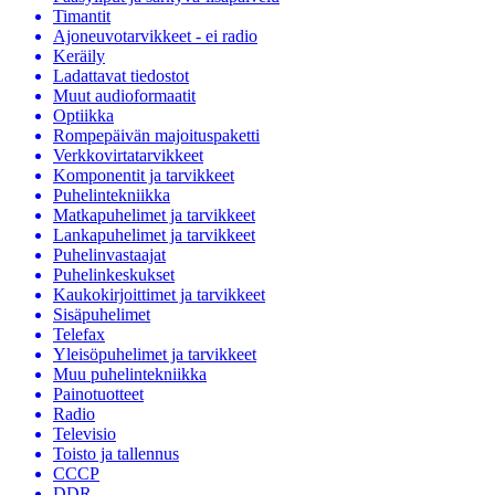
Timantit
Ajoneuvotarvikkeet - ei radio
Keräily
Ladattavat tiedostot
Muut audioformaatit
Optiikka
Rompepäivän majoituspaketti
Verkkovirtatarvikkeet
Komponentit ja tarvikkeet
Puhelintekniikka
Matkapuhelimet ja tarvikkeet
Lankapuhelimet ja tarvikkeet
Puhelinvastaajat
Puhelinkeskukset
Kaukokirjoittimet ja tarvikkeet
Sisäpuhelimet
Telefax
Yleisöpuhelimet ja tarvikkeet
Muu puhelintekniikka
Painotuotteet
Radio
Televisio
Toisto ja tallennus
CCCP
DDR