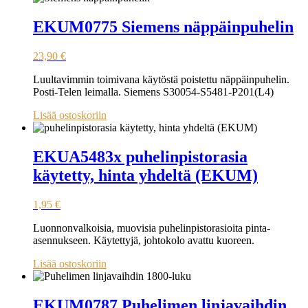
EKUM0775 Siemens näppäinpuhelin
23,90
€
Luultavimmin toimivana käytöstä poistettu näppäinpuhelin.
Posti-Telen leimalla. Siemens S30054-S5481-P201(L4)
Lisää ostoskoriin
EKUA5483x puhelinpistorasia
käytetty, hinta yhdeltä (EKUM)
1,95
€
Luonnonvalkoisia, muovisia puhelinpistorasioita pinta-
asennukseen. Käytettyjä, johtokolo avattu kuoreen.
Lisää ostoskoriin
EKUM0787 Puhelimen linjavaihdin