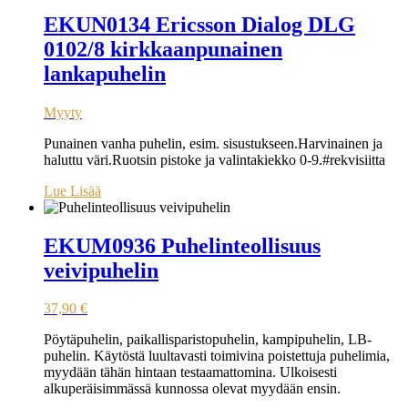
EKUN0134 Ericsson Dialog DLG
0102/8 kirkkaanpunainen
lankapuhelin
Myyty
Punainen vanha puhelin, esim. sisustukseen.Harvinainen ja
haluttu väri.Ruotsin pistoke ja valintakiekko 0-9.#rekvisiitta
Lue Lisää
EKUM0936 Puhelinteollisuus
veivipuhelin
37,90
€
Pöytäpuhelin, paikallisparistopuhelin, kampipuhelin, LB-
puhelin. Käytöstä luultavasti toimivina poistettuja puhelimia,
myydään tähän hintaan testaamattomina. Ulkoisesti
alkuperäisimmässä kunnossa olevat myydään ensin.