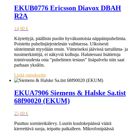
EKUB0776 Ericsson Diavox DBAH
R2A
14,90
€
Käytettyjä, päällisin puolin hyväkuntoisia näppäinpuhelimia.
Poistettu puhelinjärjestelmän vaihtuessa. Ulkoisesti
siisteimmät myydään ensin. Viimeiseksi jäävissä tarraliima- ja
tussimerkintöjä, ei näkyviä kolhuja. Halutessasi lisätietoja
toimivuudesta osta “puhelimen testaus” lisäpalvelu niin saat
parhaan yksilön.
Lisää ostoskoriin
EKUA7906 Siemens & Halske Sa.tist
68f90020 (EKUM)
25,00
€
Puuttuu sormireikälevy. Luurin kuulokepäässä väärä
kierrettävä suoja, teipattu paikalleen. Mikrofonipäässä