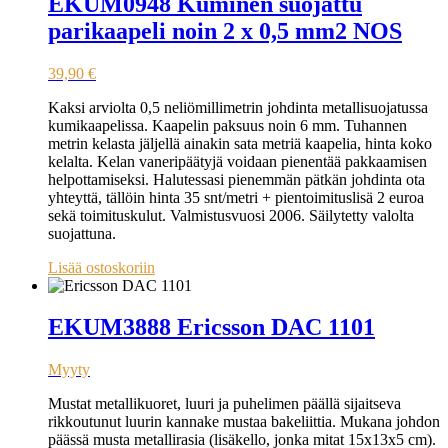
EKUM0948 Kuminen suojattu
parikaapeli noin 2 x 0,5 mm2 NOS
39,90
€
Kaksi arviolta 0,5 neliömillimetrin johdinta metallisuojatussa
kumikaapelissa. Kaapelin paksuus noin 6 mm. Tuhannen
metrin kelasta jäljellä ainakin sata metriä kaapelia, hinta koko
kelalta. Kelan vaneripäätyjä voidaan pienentää pakkaamisen
helpottamiseksi. Halutessasi pienemmän pätkän johdinta ota
yhteyttä, tällöin hinta 35 snt/metri + pientoimituslisä 2 euroa
sekä toimituskulut. Valmistusvuosi 2006. Säilytetty valolta
suojattuna.
Lisää ostoskoriin
EKUM3888 Ericsson DAC 1101
Myyty
Mustat metallikuoret, luuri ja puhelimen päällä sijaitseva
rikkoutunut luurin kannake mustaa bakeliittia. Mukana johdon
päässä musta metallirasia (lisäkello, jonka mitat 15x13x5 cm).