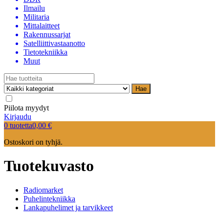
Ilmailu
Militaria
Mittalaitteet
Rakennussarjat
Satelliittivastaanotto
Tietotekniikka
Muut
Hae
Piilota myydyt
Kirjaudu
0 tuotetta
0,00
€
Ostoskori on tyhjä.
Tuotekuvasto
Radiomarket
Puhelintekniikka
Lankapuhelimet ja tarvikkeet