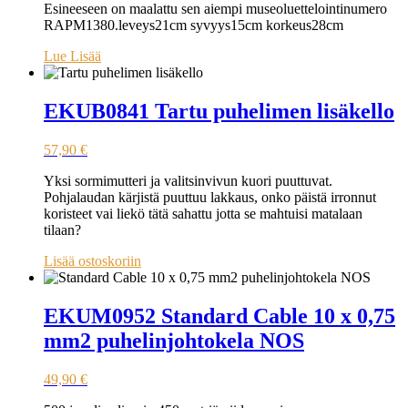
Esineeseen on maalattu sen aiempi museoluettelointinumero
RAPM1380.leveys21cm syvyys15cm korkeus28cm
Lue Lisää
EKUB0841 Tartu puhelimen lisäkello
57,90
€
Yksi sormimutteri ja valitsinvivun kuori puuttuvat.
Pohjalaudan kärjistä puuttuu lakkaus, onko päistä irronnut
koristeet vai liekö tätä sahattu jotta se mahtuisi matalaan
tilaan?
Lisää ostoskoriin
EKUM0952 Standard Cable 10 x 0,75
mm2 puhelinjohtokela NOS
49,90
€