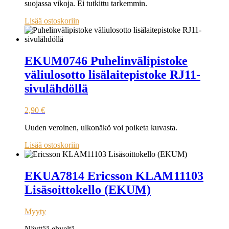
suojassa vikoja. Ei tutkittu tarkemmin.
Lisää ostoskoriin
EKUM0746 Puhelinvälipistoke
väliulosotto lisälaitepistoke RJ11-
sivulähdöllä
2,90
€
Uuden veroinen, ulkonäkö voi poiketa kuvasta.
Lisää ostoskoriin
EKUA7814 Ericsson KLAM11103
Lisäsoittokello (EKUM)
Myyty
Näyttää ehyeltä.