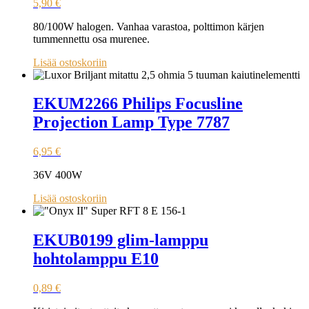
5,90
€
80/100W halogen. Vanhaa varastoa, polttimon kärjen
tummennettu osa murenee.
Lisää ostoskoriin
EKUM2266 Philips Focusline
Projection Lamp Type 7787
6,95
€
36V 400W
Lisää ostoskoriin
EKUB0199 glim-lamppu
hohtolamppu E10
0,89
€