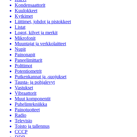
Kondensaattorit
Kuulokkeet
Kytkimet
Liittimet, johdot ja pistokkeet
Listat
Logot, kilvet ja merkit
Mikrofonit
Muuntajat ja verkkolaitteet
Nupit
Painonapit
Paneelimittarit
Polttimot
Potentiometrit
Putkenkannat ja -suojukset
Tausta- ja pohjalevyt
Vastukset
Vibraattorit
Muut komponentit
Puhelintekniikka
Painotuotteet
Radio
Televisio
Toisto ja tallennus
CCCP