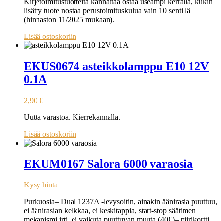
Kirjetoimitustuotteita kannattaa ostaa useampi kerralla, kukin
lisätty tuote nostaa perustoimituskulua vain 10 sentillä
(hinnaston 11/2025 mukaan).
Lisää ostoskoriin
EKUS0674 asteikkolamppu E10 12V
0.1A
2,90
€
Uutta varastoa. Kierrekannalla.
Lisää ostoskoriin
EKUM0167 Salora 6000 varaosia
Kysy hinta
Purkuosia– Dual 1237A -levysoitin, ainakin äänirasia puuttuu,
ei äänirasian kelkkaa, ei keskitappia, start-stop säätimen
mekanismi irti, ei vaikuta puuttuvan muuta (40€)– piirikortti