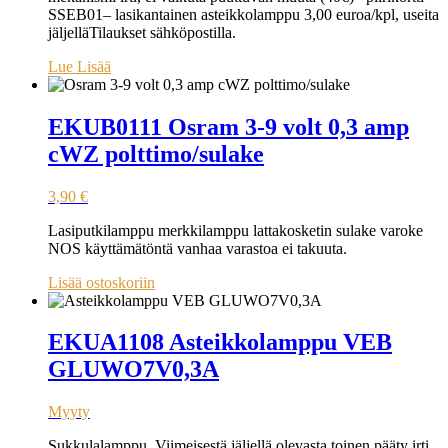
SSEB01– lasikantainen asteikkolamppu 3,00 euroa/kpl, useita
jäljelläTilaukset sähköpostilla.
Lue Lisää
EKUB0111 Osram 3-9 volt 0,3 amp
cWZ polttimo/sulake
3,90
€
Lasiputkilamppu merkkilamppu lattakosketin sulake varoke
NOS käyttämätöntä vanhaa varastoa ei takuuta.
Lisää ostoskoriin
EKUA1108 Asteikkolamppu VEB
GLUWO7V0,3A
Myyty
Sukkulalamppu. Viimeisestä jäljellä olevasta toinen pääty irti