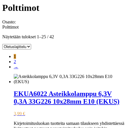
Polttimot
Osasto:
Polttimot
Näytetään tulokset 1–25 / 42
1
2
→
EKUA6022 Asteikkolamppu 6,3V
0,3A 33G226 10x28mm E10 (EKUS)
3,99
€
Kirjetoimitusluokan tuotteita samaan tilaukseen yhdistettäessä