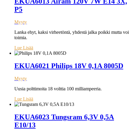
EKUA6013 Airam 120V 7W E14 3X,
P5
Myyty
Lanka ehyt, kaksi virheetöntä, yhdestä jalka poikki mutta voi
toimia.
Lue Lisää
EKUA6021 Philips 18V 0,1A 8005D
Myyty
Uusia polttimoita 18 volttia 100 milliampeeria.
Lue Lisää
EKUA6023 Tungsram 6,3V 0,5A
E10/13