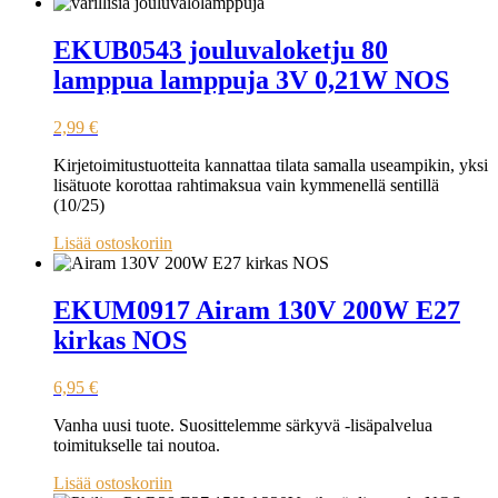
EKUB0543 jouluvaloketju 80
lamppua lamppuja 3V 0,21W NOS
2,99
€
Kirjetoimitustuotteita kannattaa tilata samalla useampikin, yksi
lisätuote korottaa rahtimaksua vain kymmenellä sentillä
(10/25)
Lisää ostoskoriin
EKUM0917 Airam 130V 200W E27
kirkas NOS
6,95
€
Vanha uusi tuote. Suosittelemme särkyvä -lisäpalvelua
toimitukselle tai noutoa.
Lisää ostoskoriin