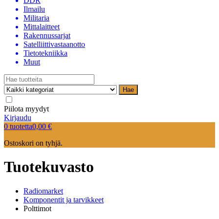
DDR
Ilmailu
Militaria
Mittalaitteet
Rakennussarjat
Satelliittivastaanotto
Tietotekniikka
Muut
Hae
Piilota myydyt
Kirjaudu
0 tuotetta
0,00
€
Ostoskori on tyhjä.
Tuotekuvasto
Radiomarket
Komponentit ja tarvikkeet
Polttimot