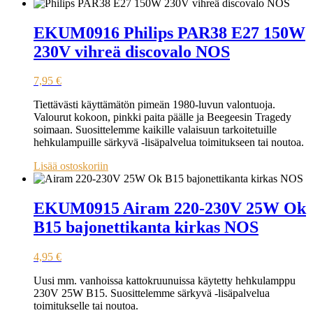
EKUM0916 Philips PAR38 E27 150W
230V vihreä discovalo NOS
7,95
€
Tiettävästi käyttämätön pimeän 1980-luvun valontuoja.
Valourut kokoon, pinkki paita päälle ja Beegeesin Tragedy
soimaan. Suosittelemme kaikille valaisuun tarkoitetuille
hehkulampuille särkyvä -lisäpalvelua toimitukseen tai noutoa.
Lisää ostoskoriin
EKUM0915 Airam 220-230V 25W Ok
B15 bajonettikanta kirkas NOS
4,95
€
Uusi mm. vanhoissa kattokruunuissa käytetty hehkulamppu
230V 25W B15. Suosittelemme särkyvä -lisäpalvelua
toimitukselle tai noutoa.