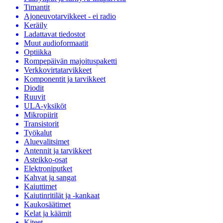
Timantit
Ajoneuvotarvikkeet - ei radio
Keräily
Ladattavat tiedostot
Muut audioformaatit
Optiikka
Rompepäivän majoituspaketti
Verkkovirtatarvikkeet
Komponentit ja tarvikkeet
Diodit
Ruuvit
ULA-yksiköt
Mikropiirit
Transistorit
Työkalut
Aluevalitsimet
Antennit ja tarvikkeet
Asteikko-osat
Elektroniputket
Kahvat ja sangat
Kaiuttimet
Kaiutinritilät ja -kankaat
Kaukosäätimet
Kelat ja käämit
Kiteet