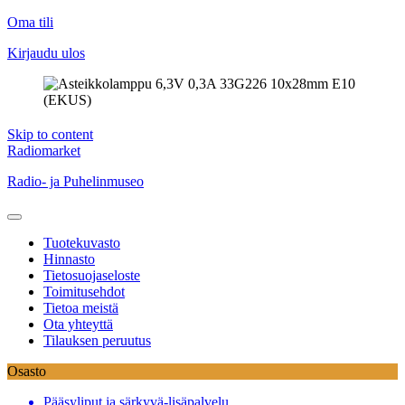
Oma tili
Kirjaudu ulos
Skip to content
Radiomarket
Radio- ja Puhelinmuseo
Tuotekuvasto
Hinnasto
Tietosuojaseloste
Toimitusehdot
Tietoa meistä
Ota yhteyttä
Tilauksen peruutus
Osasto
Pääsyliput ja särkyvä-lisäpalvelu